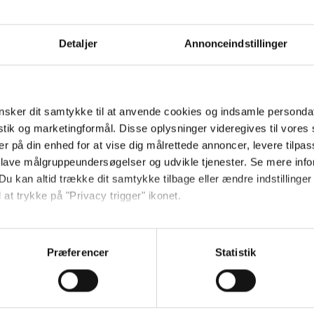
Fleksible leveringsløsninger
tilpasset dine behov
Detaljer
Annonceindstillinger
Mulighed for
lagerløsning og kundelogin
Book et møde
sker dit samtykke til at anvende cookies og indsamle personda
istik og marketingformål. Disse oplysninger videregives til vore
er på din enhed for at vise dig målrettede annoncer, levere tilpas
 lave målgruppeundersøgelser og udvikle tjenester. Se mere inf
Du kan altid trække dit samtykke tilbage eller ændre indstillinger
 at trykke på "Privacy trigger" ikonet.
Jeg ønsker at handle som
så gerne:
Vores kernekompetencer ligger 
sninger om din placering, der kan være nøjagtig inden for få me
Præferencer
Statistik
house produktion. Vi tilbyder
g
Privat
Erhverv
 baseret på en scanning af dens unikke karakteristika (fingerprin
specialfremstilling
af bl.a. m
ebsitet.
Vi tilbyder et bredt udvalg af 