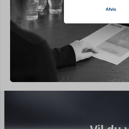
Vi bruger cookies til at tilpas
vores trafik. Vi deler også 
Afvis
annonceringspartnere og anal
dem, eller som de har indsaml