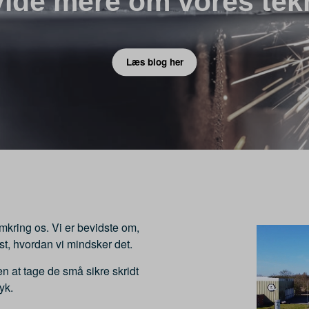
 vide mere om vores tek
Læs blog her
kring os. Vi er bevidste om,
st, hvordan vi mindsker det.
den at tage de små sikre skridt
yk.