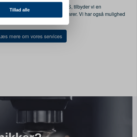
 medier og til at analysere
d os i Jydsk Emblem Fabrik A/S, tilbyder vi en
nden for sociale medier,
Tillad alle
an genbestille dine foretrukne varer. Vi har også mulighed
e oplysninger, du har givet
vores lager i en given periode.
Læs mere om vores services