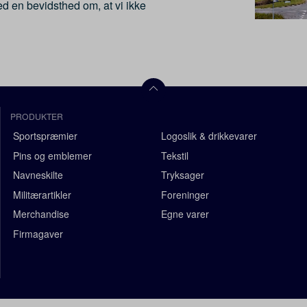
ed en bevidsthed om, at vi ikke
PRODUKTER
Sportspræmier
Logoslik & drikkevarer
Pins og emblemer
Tekstil
Navneskilte
Tryksager
Militærartikler
Foreninger
Merchandise
Egne varer
Firmagaver