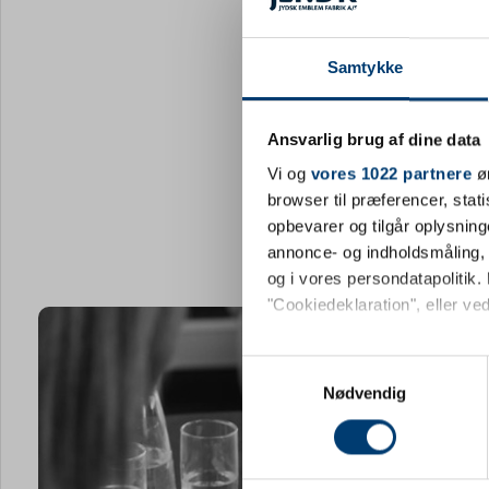
Samtykke
Ansvarlig brug af dine data
Vi og
vores 1022 partnere
øn
browser til præferencer, stat
opbevarer og tilgår oplysning
annonce- og indholdsmåling,
og i vores persondatapolitik. 
"Cookiedeklaration", eller ved
Hvis du tillader det, vil vi og
Samtykkevalg
Indsamle præcise oply
Nødvendig
Identificere din enhed
Dine valg anvendes på hele w