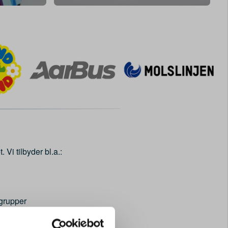
 Vi tilbyder bl.a.:
sgrupper
g