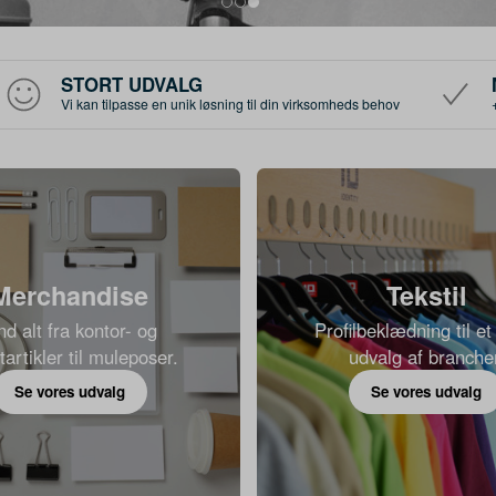
STORT UDVALG
Vi kan tilpasse en unik løsning til din virksomheds behov
Merchandise
Tekstil
nd alt fra kontor- og
Profilbeklædning til et
artikler til muleposer.
udvalg af branche
Se vores udvalg
Se vores udvalg