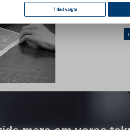
se vores indhold og annoncer, til at vise dig funktioner til sociale
Som fast samarbejdspartner me
oplysninger om din brug af vores hjemmeside med vores partnere i
Tillad valgte
kundevendt platform, hvor du k
ysepartnere. Vores partnere kan kombinere disse data med andr
for at opbevarer dine varer på 
et fra din brug af deres tjenester.