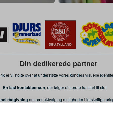
Din dedikerede partner
 er vi stolte over at understøtte vores kunders visuelle identitet.
En fast kontaktperson
, der følger din ordre fra start til slut
nel rådgivning
om produktvalg og muligheder i forskellige pri
ighed for at
se og mærke produktprøver
før endelig beslutnin