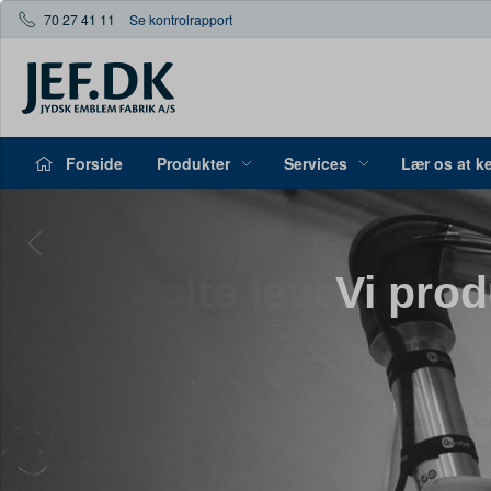
70 27 41 11
Se kontrolrapport
Forside
Produkter
Services
Lær os at k
Vi prod