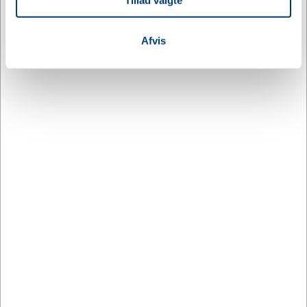
Tillad valgte
din brug af vores hjemmeside med vores partnere inden
for sociale medier, annonceringspartnere og
analysepartnere. Vores partnere kan kombinere disse
Afvis
data med andre oplysninger, du har givet dem, eller som
de har indsamlet fra din brug af deres tjenester.
Cutter & Buck SS25