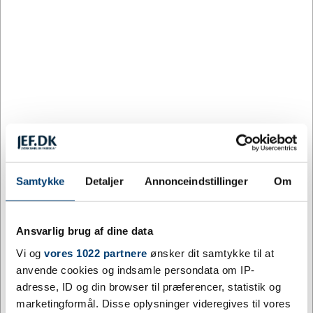
Forstør
MIIEGO - MiiBLASTER
Varenummer:
JUL2024-58
DKK 700,00
/ stk.
inkl. moms
Ikke på lager
Samtykke
Detaljer
Annonceindstillinger
Om
MiiBLASTER by MIIEGO® er en trådløs højttaler i
Ansvarlig brug af dine data
lækkert design specielt udviklet til et aktivt liv på farten,
indendørs såvel som udendørs.
Vi og
vores 1022 partnere
ønsker dit samtykke til at
anvende cookies og indsamle persondata om IP-
adresse, ID og din browser til præferencer, statistik og
marketingformål. Disse oplysninger videregives til vores