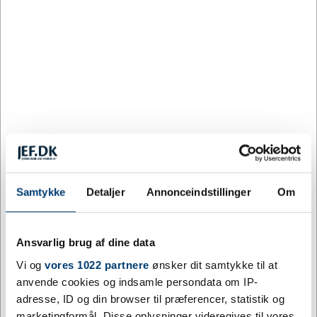
Forstør
SACKit Go 200 Black care 2 stk.
Varenummer:
JUL2024-67
DKK 700,00
/ stk.
inkl. moms
Ikke på lager
Samtykke
Detaljer
Annonceindstillinger
Om
Go 200 Care er lille, let transportabel trådløs højtaler, der
kombinerer lækkert dansk design, kvalitet, god lyd og
Ansvarlig brug af dine data
den ultimative frihed, hvor du er fri for ledninger til både
Vi og
vores 1022 partnere
ønsker dit samtykke til at
opladning og afspilning.
anvende cookies og indsamle persondata om IP-
adresse, ID og din browser til præferencer, statistik og
marketingformål. Disse oplysninger videregives til vores