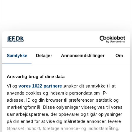
AYA&IDA Termokop - 500ML er en personalegave
med reel brugsværdi — den slags gave, der både
markerer lejligheden og bliver brugt aktivt i tiden
derefter. Produktet er udvalgt til at fungere både som
personlig gave til familie og venner, og som firmagave
til medarbejdere, hvor det personlige præg betyder
noget.
Samtykke
Detaljer
Annonceindstillinger
Om
Mulighed for gravering – med logo eller firmanavn.
Ansvarlig brug af dine data
Ideel til kontoret, kundebesøg og firmagaver. Den
stilrene AYA&IDA termokop er let at have med, når du
Vi og
vores 1022 partnere
ønsker dit samtykke til at
skal ud af døren. Dansk designet med nøje udvalgte
anvende cookies og indsamle persondata om IP-
farver i nordisk stil. Låget er udviklet til at være
adresse, ID og din browser til præferencer, statistik og
behageligt at drikke af og sikrer, at dine varme dråber
marketingformål. Disse oplysninger videregives til vores
forbliver i koppen, selv hvis den vælter. Et
samarbejdspartnere, der opbevarer og tilgår oplysninger
genanvendeligt og æstetisk alternativ til engangskrus.
på din enhed for at vise dig målrettede annoncer, levere
Designet og materialevalget er tilpasset til at stå som
tilpasset indhold, foretage annonce- og indholdsmåling,