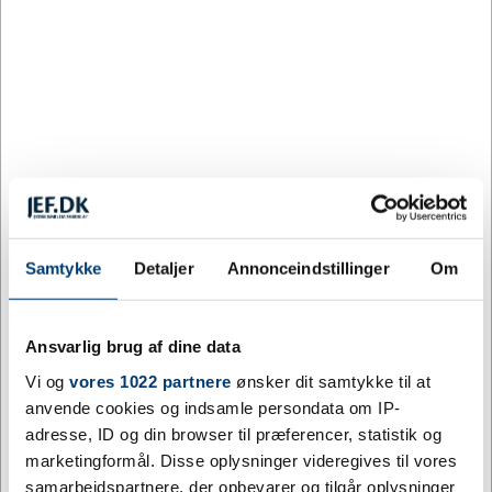
500
12,79
20%
DKK
1.000
11,40
29%
DKK
2.000
11,02
31%
DKK
Farve:
BRUN
Samtykke
Detaljer
Annonceindstillinger
Om
Brun
Ansvarlig brug af dine data
Tilpas og køb
Vi og
vores 1022 partnere
ønsker dit samtykke til at
anvende cookies og indsamle persondata om IP-
6874 på lager
adresse, ID og din browser til præferencer, statistik og
Levering: 7 - 12 hverdage efter godkendt layout
marketingformål. Disse oplysninger videregives til vores
samarbejdspartnere, der opbevarer og tilgår oplysninger