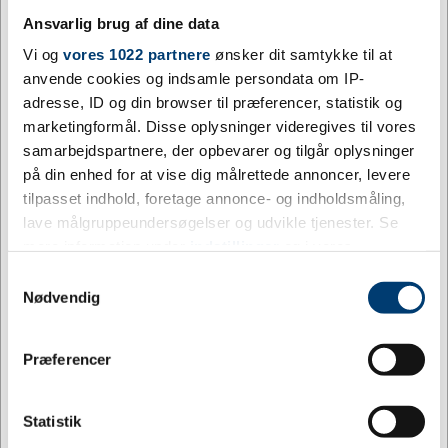
Venskabsflag Grønland
Julemærkemarchen,
+ valgfri flag
båndspids t. træmedalje
Ansvarlig brug af dine data
Vi og
vores 1022 partnere
ønsker dit samtykke til at
DKK 14,00
DKK 0,00
/ stk.
/ stk.
inkl.
Fra
anvende cookies og indsamle persondata om IP-
inkl. moms
moms
adresse, ID og din browser til præferencer, statistik og
marketingformål. Disse oplysninger videregives til vores
Køb
samarbejdspartnere, der opbevarer og tilgår oplysninger
Ikke på lager
på din enhed for at vise dig målrettede annoncer, levere
+9500 på lager
tilpasset indhold, foretage annonce- og indholdsmåling,
lave målgruppeundersøgelser og udvikle tjenester. Se
mere information under
indstillinger
og i vores
persondatapolitik. Du kan altid trække dit samtykke
Samtykkevalg
tilbage eller ændre indstillinger fra vores
Nødvendig
"Cookiedeklaration", eller ved at trykke på "Privacy
trigger" ikonet.
Jeg ønsker at handle som
Præferencer
Hvis du tillader det, vil vi også gerne:
Privat
Erhverv
Købt sammen med denne vare
Indsamle præcise oplysninger om din placering,
Statistik
der kan være nøjagtig inden for få meter