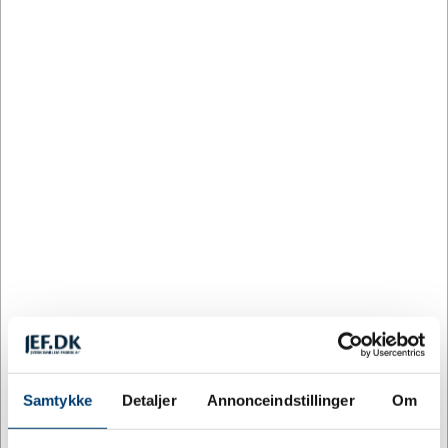
Som et tegn å kraft og styrke!
Du er stærkere end du tror;
Og ved hvor styrken bor!
Mere information
Relaterede varer
Samtykke
Detaljer
Annonceindstillinger
Om
JEF0990
JUL BÅND