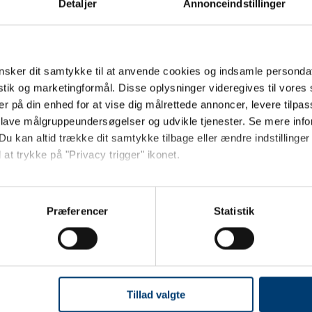
Detaljer
Annonceindstillinger
 LOGO
sker dit samtykke til at anvende cookies og indsamle personda
illardspiller
istik og marketingformål. Disse oplysninger videregives til vore
ld, 14 cm
er på din enhed for at vise dig målrettede annoncer, levere tilpas
3,70
/ stk.
inkl.
 lave målgruppeundersøgelser og udvikle tjenester. Se mere inf
Du kan altid trække dit samtykke tilbage eller ændre indstillinger
Køb
 at trykke på "Privacy trigger" ikonet.
Jeg ønsker at handle som
ager
så gerne:
sninger om din placering, der kan være nøjagtig inden for få me
Præferencer
Statistik
Privat
Erhverv
Viser 1 til 1 af 1
20
 baseret på en scanning af dens unikke karakteristika (fingerprin
ebsitet.
Billiardpokaler 
se vores indhold og annoncer, til at vise dig funktioner til sociale
oplysninger om din brug af vores hjemmeside med vores partnere i
Tillad valgte
ysepartnere. Vores partnere kan kombinere disse data med andr