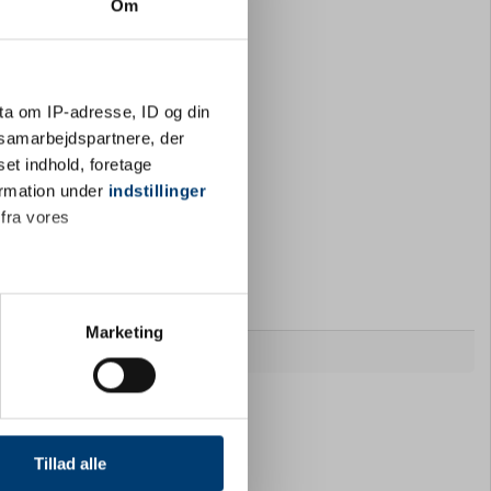
Om
ta om IP-adresse, ID og din
s samarbejdspartnere, der
set indhold, foretage
ormation under
indstillinger
 fra vores
ter
Marketing
ting)
& -figurer
 medier og til at analysere
nden for sociale medier,
Tillad alle
e oplysninger, du har givet