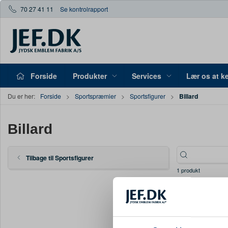
70 27 41 11
Se kontrolrapport
Forside
Produkter
Services
Lær os at k
Billard
Du er her:
Forside
Sportspræmier
Sportsfigurer
Billard
Tilbage til Sportsfigurer
1 produkt