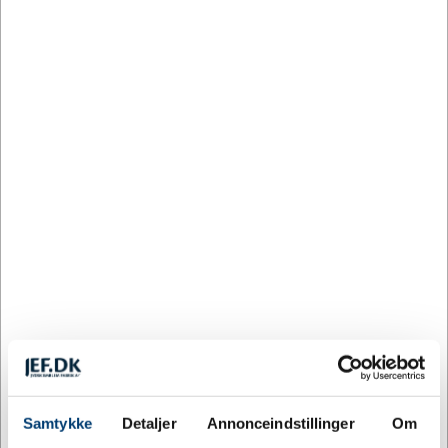
/
10 stk. inkl. moms
Farve:
SORT
Hvid
Marineblå
Mørkegrå
Skovgrøn
Sort
Størrelse:
12-14
4-6
8 - 10
12-14
Køb flere, spar mere
Samtykke
Detaljer
Annonceindstillinger
Om