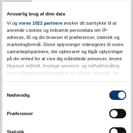
ANTAL
PRIS / STK.
SPAR
10
44,95
20%
DKK
Ansvarlig brug af dine data
Vi og
vores 1022 partnere
ønsker dit samtykke til at
25
43,26
23%
DKK
anvende cookies og indsamle persondata om IP-
50
42,14
25%
adresse, ID og din browser til præferencer, statistik og
DKK
marketingformål. Disse oplysninger videregives til vores
100
40,46
28%
DKK
samarbejdspartnere, der opbevarer og tilgår oplysninger
på din enhed for at vise dig målrettede annoncer, levere
250
39,33
30%
DKK
tilpasset indhold, foretage annonce- og indholdsmåling,
lave målgruppeundersøgelser og udvikle tjenester. Se
500
38,21
32%
DKK
mere information under
indstillinger
og i vores
1.000
36,52
35%
persondatapolitik. Du kan altid trække dit samtykke
DKK
Samtykkevalg
tilbage eller ændre indstillinger fra vores
Nødvendig
"Cookiedeklaration", eller ved at trykke på "Privacy
Køb nu
Gem
trigger" ikonet.
Jeg ønsker at handle som
Præferencer
Minimumskøb af 10 påkrævet
Hvis du tillader det, vil vi også gerne:
Privat
Erhverv
4 på lager
Indsamle præcise oplysninger om din placering,
Statistik