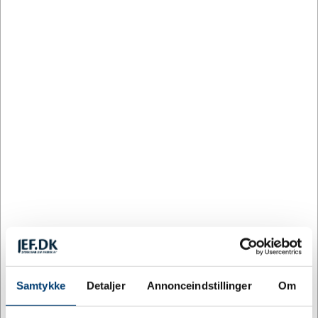
DESIGN MED LOGO
JEF12801
JEF12800
Bordflagstang til 2 flag
Bordflagstang til 1 flag
DKK 157,62
DKK 101,08
/
/
Fra
Fra
stk.
inkl. moms
stk.
inkl. moms
Køb
Køb
Ikke på lager
61 på lager
Samtykke
Detaljer
Annonceindstillinger
Om