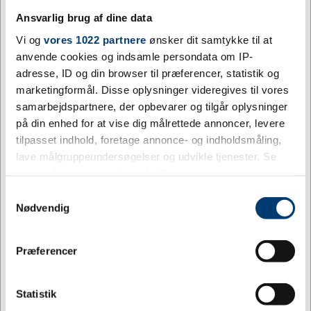
Ansvarlig brug af dine data
Vi og
vores 1022 partnere
ønsker dit samtykke til at
anvende cookies og indsamle persondata om IP-
adresse, ID og din browser til præferencer, statistik og
marketingformål. Disse oplysninger videregives til vores
samarbejdspartnere, der opbevarer og tilgår oplysninger
på din enhed for at vise dig målrettede annoncer, levere
Købt sammen med denne vare
tilpasset indhold, foretage annonce- og indholdsmåling,
lave målgruppeundersøgelser og udvikle tjenester. Se
mere information under
indstillinger
og i vores
persondatapolitik. Du kan altid trække dit samtykke
Samtykkevalg
tilbage eller ændre indstillinger fra vores
Nødvendig
"Cookiedeklaration", eller ved at trykke på "Privacy
trigger" ikonet.
Jeg ønsker at handle som
Præferencer
DESIGN MED LOGO
Hvis du tillader det, vil vi også gerne:
JEF12800
JEF12802
Privat
Erhverv
Indsamle præcise oplysninger om din placering,
Bordflagstang til 1 flag
Bordflag Danmark
Statistik
der kan være nøjagtig inden for få meter