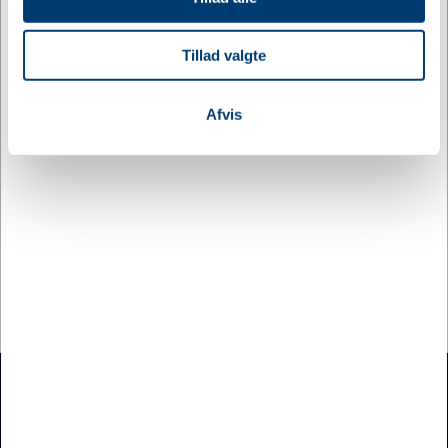
annoncer, til at vise dig funktioner til sociale medier og til
at analysere vores trafik. Vi deler også oplysninger om
Tillad valgte
din brug af vores hjemmeside med vores partnere inden
for sociale medier, annonceringspartnere og
analysepartnere. Vores partnere kan kombinere disse
Afvis
Specifikationer
data med andre oplysninger, du har givet dem, eller som
de har indsamlet fra din brug af deres tjenester.
Nationalitet
Tjekkiet
Minimumsbestilling
1
Intern lagerbeholdning
8,00
Jydsk Emblem Fabrik A/S
Sofienlystvej 6, 8340 Malling