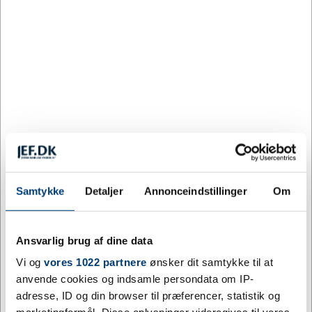
5
85,67
40%
DKK
10
71,39
50%
DKK
25
58,54
59%
DKK
Køb nu
Gem
+9500 på lager
Levering: 3-5 dage
Samtykke
Detaljer
Annonceindstillinger
Om
Mere information
Ansvarlig brug af dine data
Relaterede varer
Vi og
vores 1022 partnere
ønsker dit samtykke til at
anvende cookies og indsamle persondata om IP-
adresse, ID og din browser til præferencer, statistik og