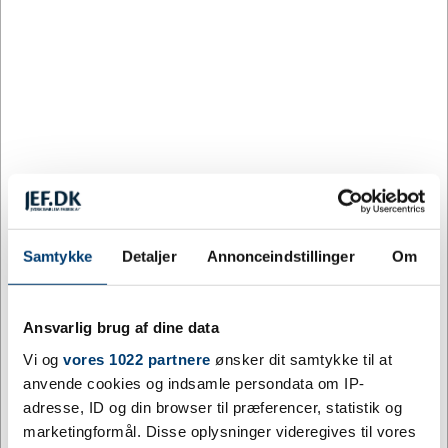
på
70 27 41 11
, så klarer vi bestillingen for dig.
Du kan også vælge et tilfældigt flag i menuen, og så
kommentere i kommentarfeltet ved checkout, hvilket
flag du ønsker.
Relaterede varer
Samtykke
Detaljer
Annonceindstillinger
Om
Ansvarlig brug af dine data
Vi og
vores 1022 partnere
ønsker dit samtykke til at
anvende cookies og indsamle persondata om IP-
adresse, ID og din browser til præferencer, statistik og
JEF0990
JUL BÅND
Venskabsflag Grønland
Julemærkemarchen,
marketingformål. Disse oplysninger videregives til vores