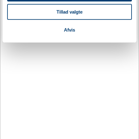
at analysere vores trafik. Vi deler også oplysninger om
Tillad valgte
din brug af vores hjemmeside med vores partnere inden
for sociale medier, annonceringspartnere og
analysepartnere. Vores partnere kan kombinere disse
Afvis
data med andre oplysninger, du har givet dem, eller som
de har indsamlet fra din brug af deres tjenester.
JEF12802
JEF12834
Bordflag Danmark
Bordflag Ukraine
DKK 58,54
DKK 58,54
/ stk.
/ stk.
Fra
Fra
inkl. moms
inkl. moms
Køb nu
Køb nu
+9500 på lager
11 på lager