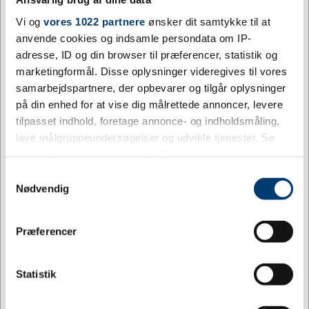
Vi og
vores 1022 partnere
ønsker dit samtykke til at
anvende cookies og indsamle persondata om IP-
adresse, ID og din browser til præferencer, statistik og
marketingformål. Disse oplysninger videregives til vores
samarbejdspartnere, der opbevarer og tilgår oplysninger
på din enhed for at vise dig målrettede annoncer, levere
tilpasset indhold, foretage annonce- og indholdsmåling,
DESIGN MED LOGO
lave målgruppeundersøgelser og udvikle tjenester. Se
22-416
Sportsfigur bordtennis – Sølv, 15 cm med
mere information under
indstillinger
og i vores
marmorpiedestal
persondatapolitik. Du kan altid trække dit samtykke
Samtykkevalg
DKK 39,38
/ stk.
inkl. moms
Fra
tilbage eller ændre indstillinger fra vores
Nødvendig
"Cookiedeklaration", eller ved at trykke på "Privacy
Køb
trigger" ikonet.
Jeg ønsker at handle som
Præferencer
+9500 på lager
Hvis du tillader det, vil vi også gerne:
Privat
Erhverv
Indsamle præcise oplysninger om din placering,
Statistik
Viser 1 til 2 af 2
20
der kan være nøjagtig inden for få meter
Identificere din enhed baseret på en scanning af