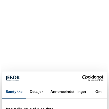
DESIGN MED LOGO
1329
Sportsfigur bordtennis – Guld, 12 cm
DKK 33,70
/ stk.
inkl. moms
Fra
Køb
+9500 på lager
Samtykke
Detaljer
Annonceindstillinger
Om
Ansvarlig brug af dine data