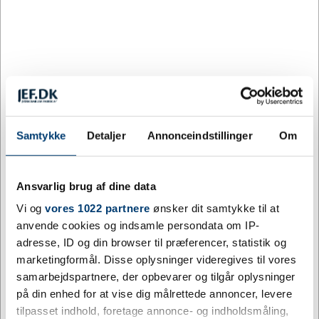
+9500 på lager
Levering: 5 - 10 hverdage efter godkendt layout
Mica 6 panel GRS recycled cool fit cap - et ansvarligt valg af
hovedbeklædning. Denne kasket er fremstillet af 110 g/m² GRS
certificeret genvundet polyestermikrofiber og er ikke kun mere
ansvarligt, men også behagelig. Bagpanelerne har laserskårne
huller for optimal ventilation, så du kan holde dig kølig og
Samtykke
Detaljer
Annonceindstillinger
Om
komfortabel under udendørs aktiviteter. Designet til en behagelig
pasform med en hovedomkreds på 58 cm, og
metalspændelukningen giver mulighed for nemme, sikre
Ansvarlig brug af dine data
justeringer. GRS certificeringen sikrer en 100% certificeret
forsyningskæde, fra råmateriale til vores trykteknikker, hvilket gør
Vi og
vores 1022 partnere
ønsker dit samtykke til at
dette til et mere ansvarligt valg.
anvende cookies og indsamle persondata om IP-
adresse, ID og din browser til præferencer, statistik og
Mere information
marketingformål. Disse oplysninger videregives til vores
samarbejdspartnere, der opbevarer og tilgår oplysninger
Specifikationer
på din enhed for at vise dig målrettede annoncer, levere
tilpasset indhold, foretage annonce- og indholdsmåling,