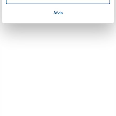
for sociale medier, annonceringspartnere og
Relaterede varer
analysepartnere. Vores partnere kan kombinere disse
Afvis
data med andre oplysninger, du har givet dem, eller som
de har indsamlet fra din brug af deres tjenester.
DESIGN MED LOGO
DESIGN MED LOGO
PFC-38662
PFC-38688
Solaris solhat
Melo GRS genvundet
frottésolhat
DKK 18,56
DKK 37,50
/ stk.
/ stk.
Fra
Fra
inkl. moms
inkl. moms
Køb
Køb