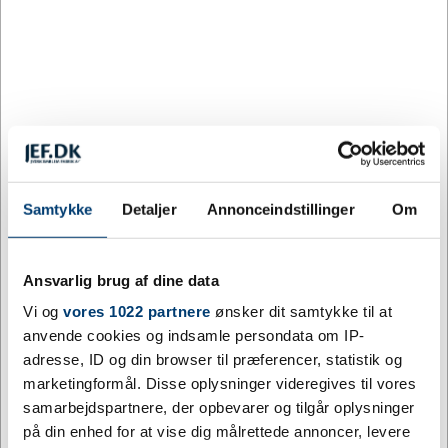
Oatmeal
Tilpas og køb
114 på lager
Levering: 5 - 10 hverdage efter godkendt layout
Wicklow solhatten er lavet af 70 % genbrugsbomuld og 30 %
Samtykke
Detaljer
Annonceindstillinger
Om
genvundet polyester og er designet til en behagelig pasform med
en hovedomkreds på 60 cm. Hver hat kommer også med en
Aware™ sporing. Denne innovative funktion giver brugerne
Ansvarlig brug af dine data
mulighed for at spore deres vares oprindelse og rejse gennem en
QR kode, hvilket øger gennemsigtigheden i forsyningskæden og
Vi og
vores 1022 partnere
ønsker dit samtykke til at
fremmer en stærkere forbindelse mellem produktet og dets
anvende cookies og indsamle persondata om IP-
produktionsproces.
adresse, ID og din browser til præferencer, statistik og
marketingformål. Disse oplysninger videregives til vores
Mere information
samarbejdspartnere, der opbevarer og tilgår oplysninger
på din enhed for at vise dig målrettede annoncer, levere
Specifikationer