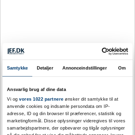
produkt? Kontakt os på telefonnummer
+45 70 27 41
11
eller skriv på mail
info@jef.dk
; hvor vi sidder klar
med råd og vejledning til netop det; du ønsker.
Relaterede varer
Samtykke
Detaljer
Annonceindstillinger
Om
Ansvarlig brug af dine data
Vi og
vores 1022 partnere
ønsker dit samtykke til at
anvende cookies og indsamle persondata om IP-
JEF0990
JUL BÅND
Venskabsflag Grønland
Julemærkemarchen,
adresse, ID og din browser til præferencer, statistik og
+ valgfri flag
båndspids t. træmedalje
marketingformål. Disse oplysninger videregives til vores
samarbejdspartnere, der opbevarer og tilgår oplysninger
DKK 14,00
DKK 0,00
/ stk.
/ stk.
inkl.
Fra
på din enhed for at vise dig målrettede annoncer, levere