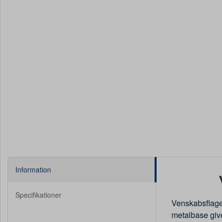
Information
Specifikationer
Venskabsflaget
metalbase give