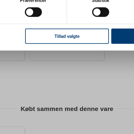
Præferencer
Statistik
Privat
Erhverv
medalje m. tekst
 baseret på en scanning af dens unikke karakteristika (fingerprin
ebsitet.
DKK 0,93
l. moms
/ stk.
inkl. moms
se vores indhold og annoncer, til at vise dig funktioner til sociale
oplysninger om din brug af vores hjemmeside med vores partnere i
Tillad valgte
ysepartnere. Vores partnere kan kombinere disse data med andr
Ikke på lager
et fra din brug af deres tjenester.
Købt sammen med denne vare