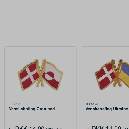
JEF0126
JEF0174
Venskabsflag Grønland
Venskabsflag Ukraine
DKK 14,00
DKK 14,00