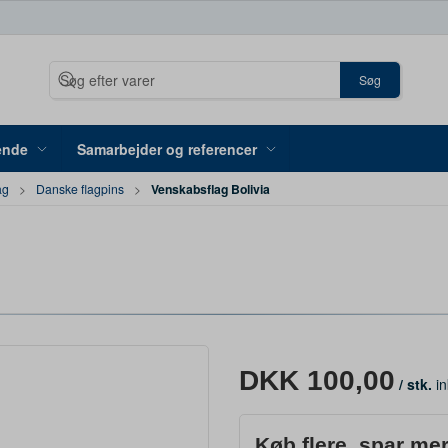
Søg
ende
Samarbejder og referencer
Venskabsflag Bolivia
ag
Danske flagpins
DKK 100,00
/ stk.
in
Køb flere, spar me