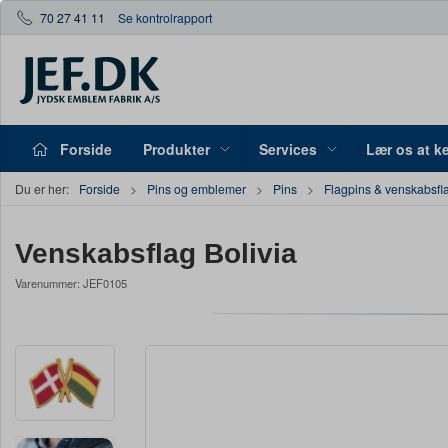
70 27 41 11
Se kontrolrapport
Forside
Produkter
Services
Lær os at k
Du er her:
Forside
Pins og emblemer
Pins
Flagpins & venskabsfl
Venskabsflag Bolivia
Varenummer:
JEF0105