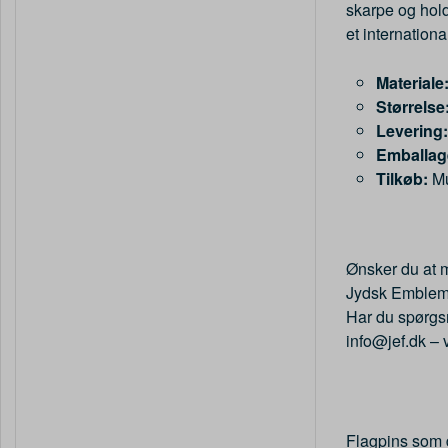
skarpe og hold
et internatio
Materiale
Størrelse
Levering:
Emballag
Tilkøb:
Mu
Ønsker du at 
Jydsk Emblem F
Har du spørgsm
info@jef.dk – 
Flagpins som d