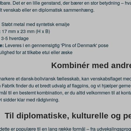
bare. Det er en lille genstand, der bærer en stor betydning – hva
nalt venskab eller en diplomatisk sammenhæng.
:
Støbt metal med syntetisk emalje
:
17 mm x 23 mm (H x B)
3-5 hverdage
e:
Leveres i en gennemsigtig 'Pins of Denmark' pose
lighed for at tilkøbe etui eller æske
Kombinér med andre
markere et dansk-boliviansk fællesskab, kan venskabsflaget med
abrik finder du et bredt udvalg af flagpins, og vi hjælper ger
ål til en bestemt kombination, er du altid velkommen til at kont
vi sidder klar med rådgivning.
Til diplomatiske, kulturelle og 
ette er populære til en lang række formål – fra udvekslingsprog