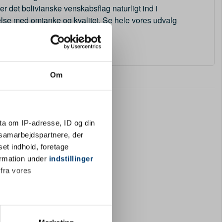
r det bolivianske venskabsflag naturligt ind i
lse med omtanke og kvalitet. Se hele vores udvalg
Om
ta om IP-adresse, ID og din
s samarbejdspartnere, der
set indhold, foretage
ormation under
indstillinger
 fra vores
ter