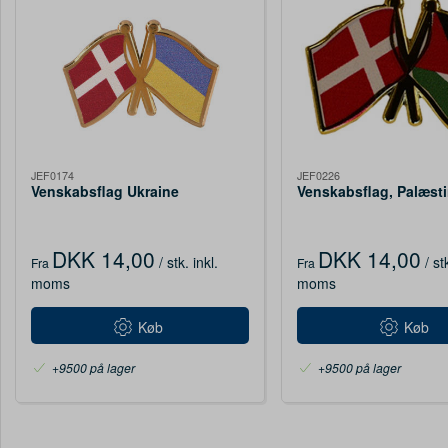
JEF0174
JEF0226
Venskabsflag Ukraine
Venskabsflag, Palæst
DKK 14,00
DKK 14,00
/ stk.
inkl.
/ st
Fra
Fra
moms
moms
Køb
Køb
+9500 på lager
+9500 på lager