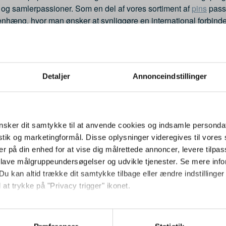
 og samlerpassioner. Som en del af vores sortiment af
pins
passe
hæng, hvor man ønsker at synliggøre en international forbinde
den kombination, der passer til dit behov.
Detaljer
Annonceindstillinger
Relaterede varer
sker dit samtykke til at anvende cookies og indsamle personda
istik og marketingformål. Disse oplysninger videregives til vore
er på din enhed for at vise dig målrettede annoncer, levere tilpas
 lave målgruppeundersøgelser og udvikle tjenester. Se mere inf
Du kan altid trække dit samtykke tilbage eller ændre indstillinger
 at trykke på "Privacy trigger" ikonet.
Jeg ønsker at handle som
så gerne:
JUL KORT
åndspids
Julemærkemarchen, kort t.
sninger om din placering, der kan være nøjagtig inden for få me