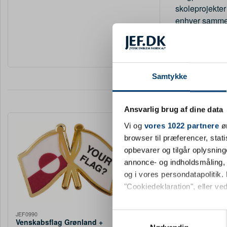
skoleprojekter
enhver sammen
og find netop 
Samtykke
Ansvarlig brug af dine data
Vi og
vores 1022 partnere
øn
browser til præferencer, stat
opbevarer og tilgår oplysning
annonce- og indholdsmåling,
og i vores persondatapolitik. 
"Cookiedeklaration", eller ved
Hvis du tillader det, vil vi og
JEF0990
JUL BÅND
Samtykkevalg
Venskabsflag Grønland +
Julemærkemarchen, b
Indsamle præcise oply