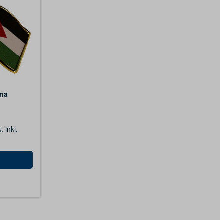
ina
k.
inkl.