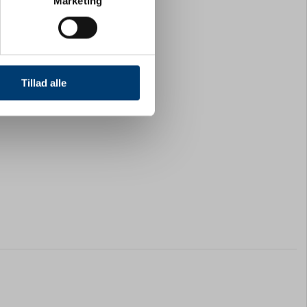
Marketing
ting)
 medier og til at analysere
nden for sociale medier,
Tillad alle
e oplysninger, du har givet