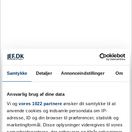
Levering: 5 - 10 hverdage efter godkendt layout
Kabelholder i bambus til at holde kablerne pæne og organiserede.
Den fungerer også som en telefonholder, hvilket gør den til det
perfekte skrivebordstilbehør. Størrelse: 90 x 24 x 18 mm. Leveres
i en gaveæske fremstillet af bæredygtigt materiale.
Mere information
Specifikationer
Samtykke
Detaljer
Annonceindstillinger
Om
Farve
Sand
Ansvarlig brug af dine data
Materiale
Bambus
Vi og
vores 1022 partnere
ønsker dit samtykke til at
anvende cookies og indsamle persondata om IP-
Højde mm
90
adresse, ID og din browser til præferencer, statistik og
marketingformål. Disse oplysninger videregives til vores
Bredde mm
24
samarbejdspartnere, der opbevarer og tilgår oplysninger