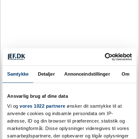
800
5,53
20%
DKK
1.600
5,03
28%
DKK
3.200
4,74
32%
DKK
Farve:
HVID
Samtykke
Detaljer
Annonceindstillinger
Om
Ansvarlig brug af dine data
Hvid
Vi og
vores 1022 partnere
ønsker dit samtykke til at
Tilpas og køb
anvende cookies og indsamle persondata om IP-
adresse, ID og din browser til præferencer, statistik og
6479 på lager
marketingformål. Disse oplysninger videregives til vores
samarbejdspartnere, der opbevarer og tilgår oplysninger
Levering: 7 - 12 hverdage efter godkendt layout