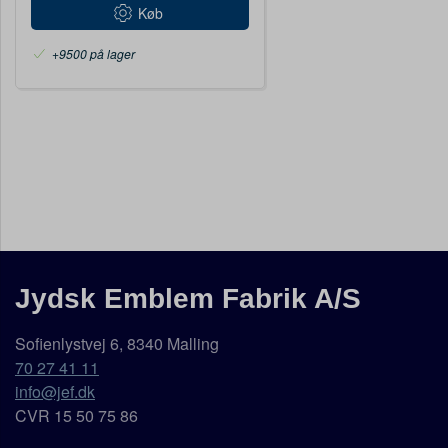
Køb
+9500 på lager
Jydsk Emblem Fabrik A/S
Sofienlystvej 6, 8340 Malling
70 27 41 11
info@jef.dk
CVR 15 50 75 86