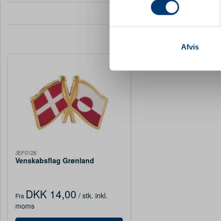
Dine valg anvendes på hele w
Vi bruger cookies til at tilpas
vores trafik. Vi deler også 
Afvis
annonceringspartnere og anal
dem, eller som de har indsaml
JEF0126
Venskabsflag Grønland
DKK 14,00
/ stk.
inkl.
Fra
moms