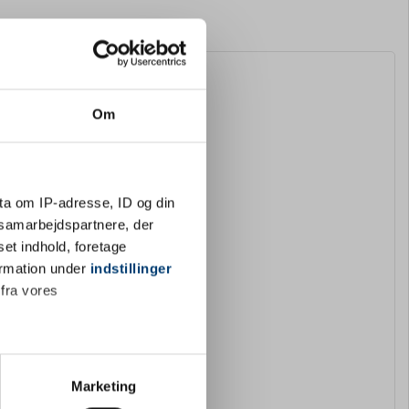
Om
ta om IP-adresse, ID og din
s samarbejdspartnere, der
set indhold, foretage
ormation under
indstillinger
 fra vores
ter
Marketing
ting)