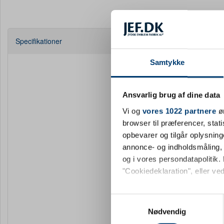
Specifikationer
Farve
Samtykke
Materiale
Højde mm
Ansvarlig brug af dine data
Vi og
vores 1022 partnere
øn
Bredde mm
browser til præferencer, stat
opbevarer og tilgår oplysning
Nationalitet
annonce- og indholdsmåling,
Minimumsbest
og i vores persondatapolitik. 
"Cookiedeklaration", eller ved
Leveringstid
Hvis du tillader det, vil vi og
Samtykkevalg
Intern lager
Indsamle præcise oply
Nødvendig
Identificere din enhed