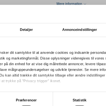
Mere information
Guld
Detaljer
Annonceindstillinger
Metal, Støbt metal, Syntetisk emalje, Emalje
17
sker dit samtykke til at anvende cookies og indsamle personda
17
istik og marketingformål. Disse oplysninger videregives til vore
er på din enhed for at vise dig målrettede annoncer, levere tilpas
Grønland, Ukraine
 lave målgruppeundersøgelser og udvikle tjenester. Se mere inf
illing
1
Du kan altid trække dit samtykke tilbage eller ændre indstillinger
 at trykke på "Privacy trigger" ikonet.
3-5 hverdage
Jeg ønsker at handle som
så gerne:
beholdning
0,00
sninger om din placering, der kan være nøjagtig inden for få me
Præferencer
Statistik
Privat
Erhverv
 baseret på en scanning af dens unikke karakteristika (fingerprin