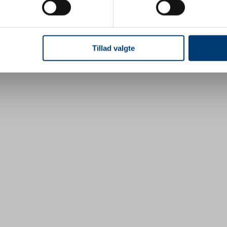
ebsitet.
Mest populære Grønlanske flagpins
se vores indhold og annoncer, til at vise dig funktioner til sociale
oplysninger om din brug af vores hjemmeside med vores partnere i
Tillad valgte
ysepartnere. Vores partnere kan kombinere disse data med andr
et fra din brug af deres tjenester.