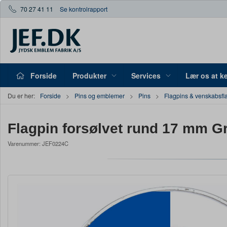
70 27 41 11
Se kontrolrapport
Forside
Produkter
Services
Lær os at k
Du er her:
Forside
Pins og emblemer
Pins
Flagpins & venskabsfl
Flagpin forsølvet rund 17 mm Gr
Varenummer:
JEF0224C