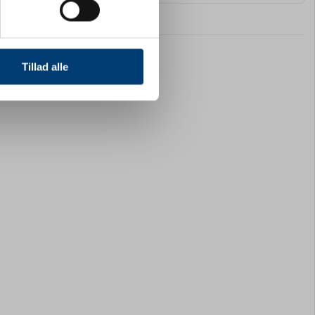
 medier og til at analysere
nden for sociale medier,
Tillad alle
e oplysninger, du har givet