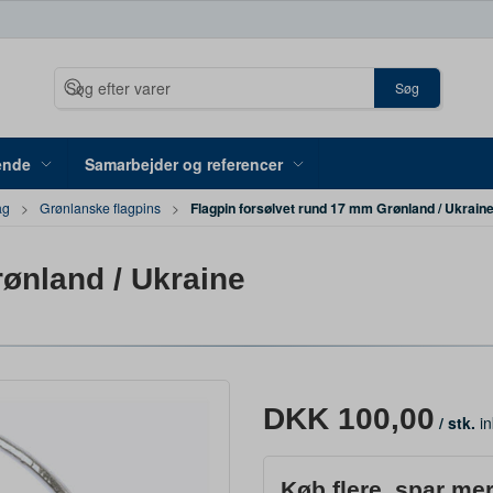
Søg
ende
Samarbejder og referencer
Flagpin forsølvet rund 17 mm Grønland / Ukrain
ag
Grønlanske flagpins
ønland / Ukraine
DKK 100,00
/ stk.
in
Køb flere, spar me