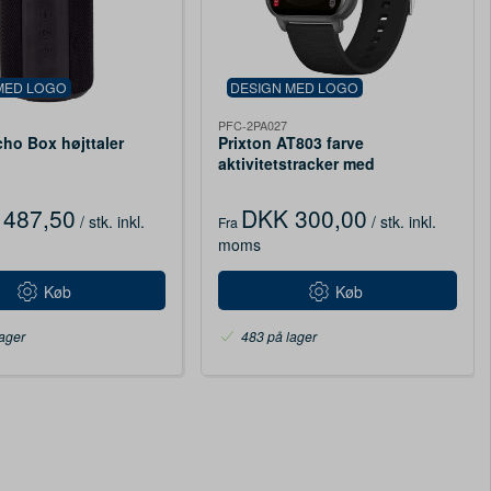
MED LOGO
DESIGN MED LOGO
PFC-2PA027
cho Box højttaler
Prixton AT803 farve
aktivitetstracker med
termometer
487,50
DKK 300,00
/ stk.
inkl.
/ stk.
inkl.
Fra
moms
Køb
Køb
ager
483 på lager