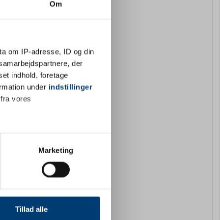
Om
ta om IP-adresse, ID og din
s samarbejdspartnere, der
set indhold, foretage
ormation under
indstillinger
 fra vores
ter
Marketing
ting)
 medier og til at analysere
nden for sociale medier,
Tillad alle