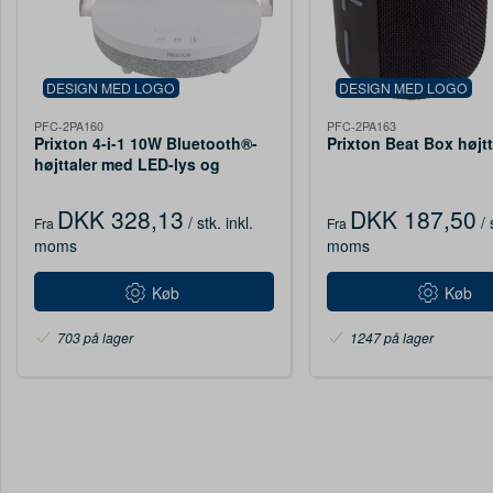
DESIGN MED LOGO
DESIGN MED LOGO
PFC-2PA160
PFC-2PA163
Prixton 4-i-1 10W Bluetooth®-
Prixton Beat Box højtt
højttaler med LED-lys og
trådløs opladningsbase
DKK 328,13
DKK 187,50
/ stk.
inkl.
/ 
Fra
Fra
moms
moms
Køb
Køb
703 på lager
1247 på lager