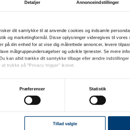
Detaljer
Annonceindstillinger
235
87
sker dit samtykke til at anvende cookies og indsamle personda
235,00
istik og marketingformål. Disse oplysninger videregives til vore
840
er på din enhed for at vise dig målrettede annoncer, levere tilpas
 lave målgruppeundersøgelser og udvikle tjenester. Se mere inf
Ja
Du kan altid trække dit samtykke tilbage eller ændre indstillinger
 at trykke på "Privacy trigger" ikonet.
Ja
Jeg ønsker at handle som
så gerne:
ing
Nej
sninger om din placering, der kan være nøjagtig inden for få me
Præferencer
Statistik
Privat
Erhverv
der
Nej
 baseret på en scanning af dens unikke karakteristika (fingerprin
ebsitet.
IPX)
IPX6
se vores indhold og annoncer, til at vise dig funktioner til sociale
akket
Ja
oplysninger om din brug af vores hjemmeside med vores partnere i
Tillad valgte
g)
6,99