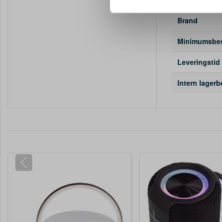
annonceringspartnere og anal
dem, eller som de har indsaml
Brand
Minimumsbest
Leveringstid
Intern lager