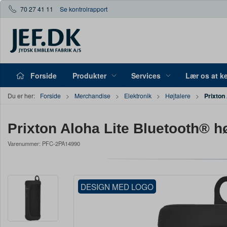
70 27 41 11
Se kontrolrapport
Forside
Produkter
Services
Lær os at k
Prixton 
Du er her:
Forside
Merchandise
Elektronik
Højtalere
Prixton Aloha Lite Bluetooth® hø
Varenummer:
PFC-2PA14990
DESIGN MED LOGO