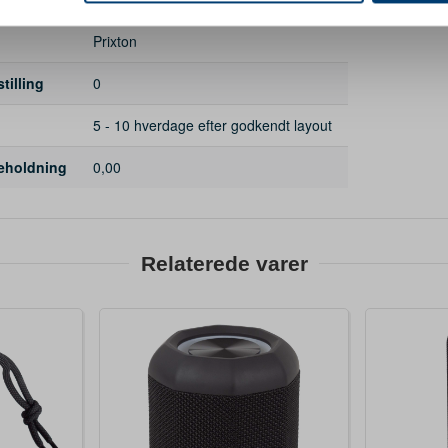
ysepartnere. Vores partnere kan kombinere disse data med andr
et fra din brug af deres tjenester.
Prixton
illing
0
5 - 10 hverdage efter godkendt layout
beholdning
0,00
Relaterede varer