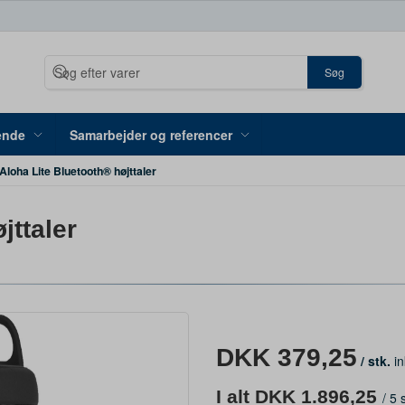
Søg
ende
Samarbejder og referencer
Aloha Lite Bluetooth® højttaler
jttaler
DKK 379,25
/ stk.
in
I alt DKK 1.896,25
/
5 