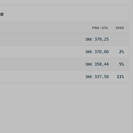
re
PRIS / STK.
SPAR
379,25
DKK
370,00
2%
DKK
358,44
5%
DKK
337,50
11%
DKK