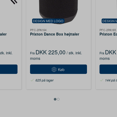
DESIGN MED LOGO
DESIGN 
PFC-2PA164
PFC-2PA165
aler
Prixton Dance Box højttaler
Prixton E
DKK 225,00
DKK 
stk.
inkl.
/ stk.
inkl.
Fra
Fra
moms
moms
Køb
625 på lager
144 på l