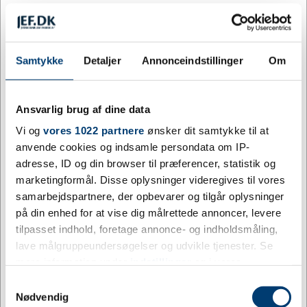
Køb flere, spar mere
ANTAL
PRIS / STK.
SPAR
Samtykke
Detaljer
Annonceindstillinger
Om
10
78,85
24%
DKK
25
76,78
26%
DKK
Ansvarlig brug af dine data
100
71,59
31%
Vi og
vores 1022 partnere
ønsker dit samtykke til at
DKK
anvende cookies og indsamle persondata om IP-
250
69,51
33%
DKK
adresse, ID og din browser til præferencer, statistik og
marketingformål. Disse oplysninger videregives til vores
500
67,44
35%
DKK
samarbejdspartnere, der opbevarer og tilgår oplysninger
på din enhed for at vise dig målrettede annoncer, levere
1.000
65,36
37%
DKK
tilpasset indhold, foretage annonce- og indholdsmåling,
lave målgruppeundersøgelser og udvikle tjenester. Se
Køb nu
Gem
mere information under
indstillinger
og i vores
persondatapolitik. Du kan altid trække dit samtykke
Samtykkevalg
Minimumskøb af 10 påkrævet
tilbage eller ændre indstillinger fra vores
Nødvendig