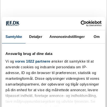
Hvid / Orange
Hvid / Rød
Hvid, Ensfarvet sort
Lilla
Orange
Orange / Ensfarvet sort
Orange, Hvid
Rød, Ensfarvet sort
Samtykke
Detaljer
Annonceindstillinger
Om
Tilpas og køb
Ansvarlig brug af dine data
+9500 på lager
Vi og
vores 1022 partnere
ønsker dit samtykke til at
Levering: 10 - 18 dage efter godkendt layout
anvende cookies og indsamle persondata om IP-
Kompakt, dobbeltvægget isoleret krus med spildsikkert skruelåg.
adresse, ID og din browser til præferencer, statistik og
Passer under de fleste kaffemaskiner. Rumindholdet er 250 ml.
marketingformål. Disse oplysninger videregives til vores
Mix og match farver for at skabe dit perfekte krus. Lavet i UK.
samarbejdspartnere, der opbevarer og tilgår oplysninger
Pakket i en komposterbart pose. BPA-fri. Compliance EN12875-1
på din enhed for at vise dig målrettede annoncer, levere
og godkendt til opvaskemaskine og mikrobølgeovn.
tilpasset indhold, foretage annonce- og indholdsmåling,
lave målgruppeundersøgelser og udvikle tjenester. Se
Mere information
mere information under
indstillinger
og i vores