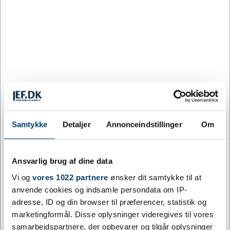
3383 på lager
Levering: 5 - 10 hverdage efter godkendt layout
Det stilfulde Fika krus i keramik har en aftagelig bambusgreb, der
er perfekt at bruge, når man drikker varme drikke. Bambussen
stammer fra kilder, der er bæredygtige og miljømæssigt og socialt
ansvarlige. Kapacitet: 340 ml. Leveres i en æske af genbrugspap.
Mere information
Samtykke
Detaljer
Annonceindstillinger
Om
Specifikationer
Ansvarlig brug af dine data
Farve
Sort, Marineblå, Hvid, Oatmeal
Vi og
vores 1022 partnere
ønsker dit samtykke til at
anvende cookies og indsamle persondata om IP-
Materiale
Bambus
adresse, ID og din browser til præferencer, statistik og
Størrelse
340 ml
marketingformål. Disse oplysninger videregives til vores
samarbejdspartnere, der opbevarer og tilgår oplysninger