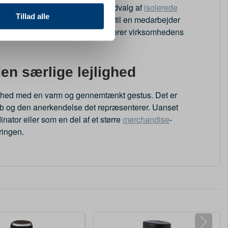
 medier og til at analysere
t gælder i høj grad også vores udvalg af
isolerede
nden for sociale medier,
Tillad alle
nde anerkendelse – det være sig til en medarbejder
e oplysninger, du har givet
ørre samling af
firmagaver
der bærer virksomhedens
 den særlige lejlighed
ghed med en varm og gennemtænkt gestus. Det er
b og den anerkendelse det repræsenterer. Uanset
dinator eller som en del af et større
merchandise
-
ringen.