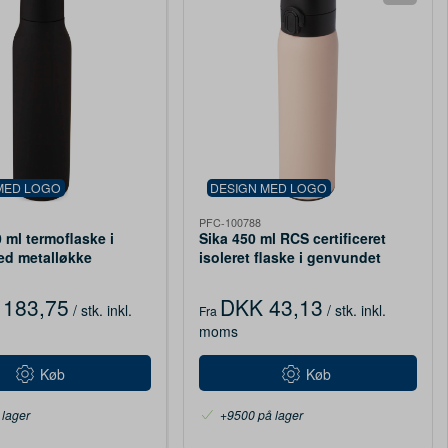
MED LOGO
DESIGN MED LOGO
PFC-100788
 ml termoflaske i
Sika 450 ml RCS certificeret
ed metalløkke
isoleret flaske i genvundet
rustfri stål
183,75
DKK 43,13
/ stk.
inkl.
/ stk.
inkl.
Fra
moms
Køb
Køb
 lager
+9500 på lager