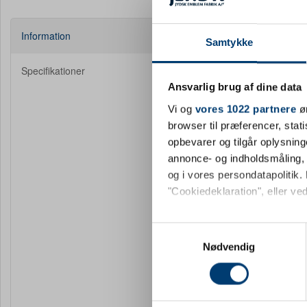
Information
Samtykke
Termokr
Specifikationer
Ansvarlig brug af dine data
Med sit raffin
Vi og
vores 1022 partnere
øn
Den vakuumisol
browser til præferencer, stat
en iskold læske
opbevarer og tilgår oplysning
smag og enhver
annonce- og indholdsmåling,
og i vores persondatapolitik. 
Kapacitet
"Cookiedeklaration", eller ved
Materiale:
Låg: Bam
Hvis du tillader det, vil vi og
Samtykkevalg
Fås i flere
Indsamle præcise oply
Nødvendig
Identificere din enhed
Dine valg anvendes på hele w
Et krus som de