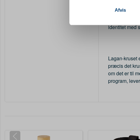
Vi bruger cookies til at tilpas
140 års erfari
vores trafik. Vi deler også 
Afvis
flasker
og kru
annonceringspartnere og anal
der har ydet e
dem, eller som de har indsaml
identitet med s
Lagan-kruset 
præcis det kr
om det er til m
program, lever