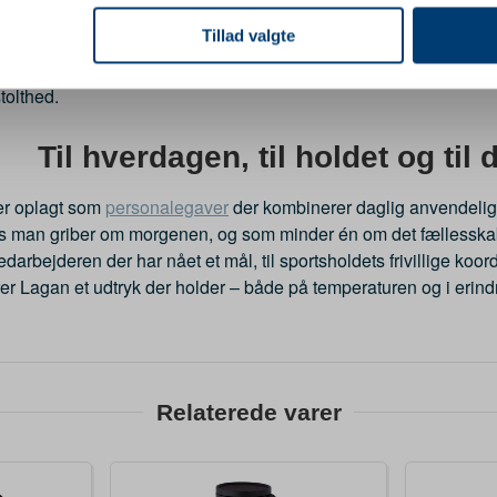
se vores indhold og annoncer, til at vise dig funktioner til sociale
ng med at sætte det personlige præg på præmier og gaver, og de
oplysninger om din brug af vores hjemmeside med vores partnere i
Tillad valgte
s. Med
gravering
kan I transformere Lagan-kruset til en vedvare
ysepartnere. Vores partnere kan kombinere disse data med andr
n ekstraordinær indsats, til et jubilæum eller som en del af en st
et fra din brug af deres tjenester.
tolthed.
Til hverdagen, til holdet og til
er oplagt som
personalegaver
der kombinerer daglig anvendeli
us man griber om morgenen, og som minder én om det fællesska
edarbejderen der har nået et mål, til sportsholdets frivillige koor
er Lagan et udtryk der holder – både på temperaturen og i erind
Relaterede varer