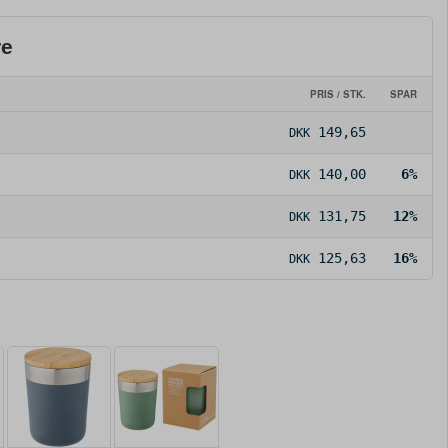
re
PRIS / STK.
SPAR
149,65
DKK
140,00
6%
DKK
131,75
12%
DKK
125,63
16%
DKK