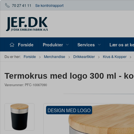
70 27 41 11
Se kontrolrapport
Forside
Produkter
Services
Lær os at k
Du er her:
Forside
Merchandise
Drikkeartikler
Krus & Kopper
Termokrus med logo 300 ml - kob
Varenummer:
PFC-10067090
DESIGN MED LOGO