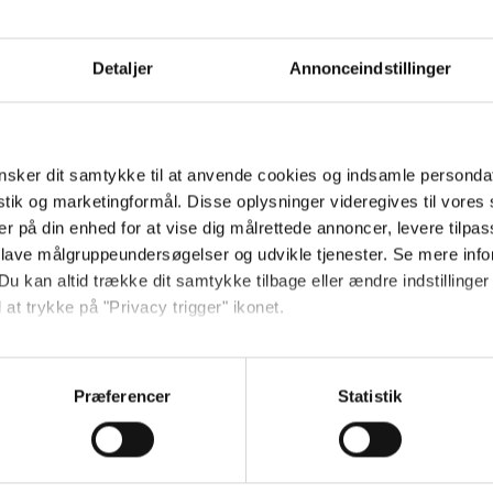
Detaljer
Annonceindstillinger
us med logo 300 ml - kobbervakuu
låg i bambu
erede kobber-finish og naturlige bambuslåg er Lagan-kruset et kru
sker dit samtykke til at anvende cookies og indsamle personda
erede konstruktion i rustfrit stål sørger for at temperaturen be
istik og marketingformål. Disse oplysninger videregives til vore
drik der skal holde sig frisk gennem arbejdsdagen. Kruset fås i f
er på din enhed for at vise dig målrettede annoncer, levere tilpas
 profil.
 lave målgruppeundersøgelser og udvikle tjenester. Se mere inf
Du kan altid trække dit samtykke tilbage eller ændre indstillinger
: 300 ml
 at trykke på "Privacy trigger" ikonet.
 Rustfrit stål med kobber vakuumisolering
Jeg ønsker at handle som
bus
så gerne:
 farver
sninger om din placering, der kan være nøjagtig inden for få me
Præferencer
Statistik
Privat
Erhverv
 baseret på en scanning af dens unikke karakteristika (fingerprin
Personliggør dit krus med gr
ebsitet.
tte bliver noget helt særligt, når det bærer et navn, et logo ell