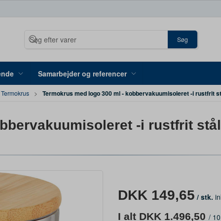
Søg
ende
Samarbejder og referencer
Termokrus med logo 300 ml - kobbervakuumisoleret -i rustfrit s
Termokrus
bervakuumisoleret -i rustfrit stå
DKK 149,65
/ stk.
in
I alt DKK 1.496,50
/
10