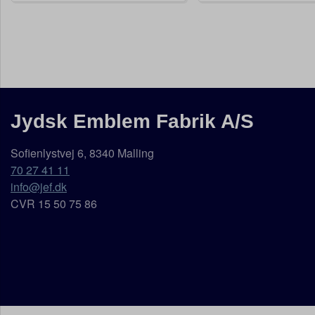
Jydsk Emblem Fabrik A/S
Sofienlystvej 6, 8340 Malling
70 27 41 11
info@jef.dk
CVR 15 50 75 86