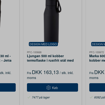
DESIGN MED LOGO
DESIGN 
PFC-100668
PFC-100672
30 ml -
Ljungan 500 ml kobber
Marka 600
- Jetta
termoflaske i rustfrit stål med
kobber m
rem i PU-læder og låg
DKK 163,13
DKK 
stk.
inkl.
/ stk.
inkl.
Fra
Fra
moms
moms
Køb
7477 på lager
6092 på