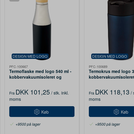
DESIGN MED LOGO
DESIGN MED LOGO
PFC-100667
PFC-100689
Termoflaske med logo 540 ml -
Termokrus med logo 3
kobbervakuumisoleret og
kobbervakuumisoleret 
bambuslåg
DKK 101,25
DKK 118,13
/ stk.
inkl.
/ 
Fra
Fra
moms
moms
Køb
Køb
+9500 på lager
+9500 på lager