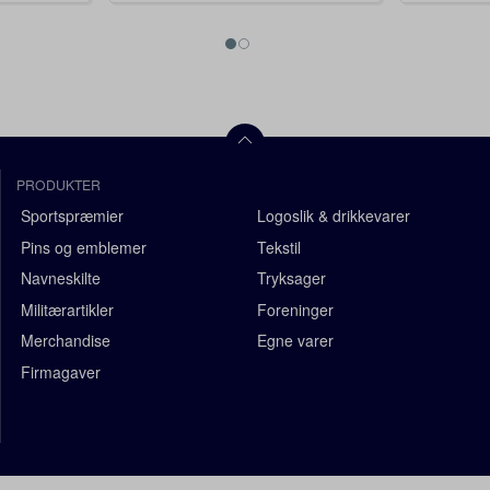
PRODUKTER
Sportspræmier
Logoslik & drikkevarer
Pins og emblemer
Tekstil
Navneskilte
Tryksager
Militærartikler
Foreninger
Merchandise
Egne varer
Firmagaver