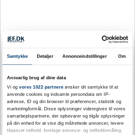
Mere information
Information
Specifikationer
Termokrus med logo 300 ml -
kobbervakuumisoleret -i rustfrit
Samtykke
Detaljer
Annonceindstillinger
Om
stål med låg i bambus
Med sit raffinerede kobber-finish og naturlige
Ansvarlig brug af dine data
bambuslåg er Lagan-kruset et krus der forener æstetik
Vi og
vores 1022 partnere
ønsker dit samtykke til at
og funktion på elegant vis. Den vakuumisolerede
anvende cookies og indsamle persondata om IP-
konstruktion i rustfrit stål sørger for at temperaturen
adresse, ID og din browser til præferencer, statistik og
bevares, hvad enten det er din morgenmorgente eller
marketingformål. Disse oplysninger videregives til vores
en iskold læskedrik der skal holde sig frisk gennem
samarbejdspartnere, der opbevarer og tilgår oplysninger
arbejdsdagen. Kruset fås i flere farver, så der er et
på din enhed for at vise dig målrettede annoncer, levere
udtryk der passer til enhver smag og enhver profil.
tilpasset indhold, foretage annonce- og indholdsmåling,