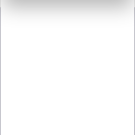
Jydsk Emblem Fabrik A/S
Sofienlystvej 6, 8340 Malling
70 27 41 11
info@jef.dk
CVR 15 50 75 86
PRODUKTER
Sportspræmier
Pins og emblemer
Navneskilte
Militærartikler
Merchandise
Firmagaver
Logoslik & drikkevarer