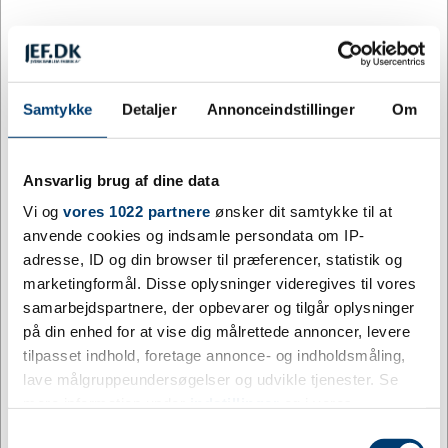
Sort
Samtykke
Detaljer
Annonceindstillinger
Om
Tilpas og køb
Ansvarlig brug af dine data
rPET kasket med fem paneler og justerbar spændelukning i
Vi og
vores 1022 partnere
ønsker dit samtykke til at
nakken – fremstillet af genanvendte materialer for et bæredygtigt
anvende cookies og indsamle persondata om IP-
valg. Med dit virksomhedslogo på fronten bliver kasketten et
adresse, ID og din browser til præferencer, statistik og
effektivt og slidstærkt brandingprodukt til teamet eller som gave.
marketingformål. Disse oplysninger videregives til vores
Mere information
samarbejdspartnere, der opbevarer og tilgår oplysninger
på din enhed for at vise dig målrettede annoncer, levere
Specifikationer
tilpasset indhold, foretage annonce- og indholdsmåling,
lave målgruppeundersøgelser og udvikle tjenester. Se
mere information under
indstillinger
og i vores
persondatapolitik. Du kan altid trække dit samtykke
Farve
Blå, Gul, Orange, Rød, Sort
Samtykkevalg