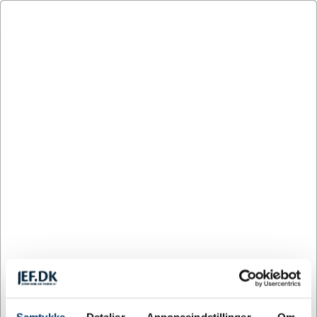
LOG IND
KURV
MENU
Kataloger
Militærartikler
Kataloger
Klik på et katalog og se
vores udvalg af artikler til
forsvaret.
Danske soldaterforeninger
Soldatens ABC