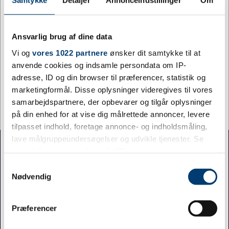
Samtykke
Detaljer
Annonceindstillinger
Om
Ansvarlig brug af dine data
Vi og
vores 1022 partnere
ønsker dit samtykke til at
anvende cookies og indsamle persondata om IP-
adresse, ID og din browser til præferencer, statistik og
marketingformål. Disse oplysninger videregives til vores
samarbejdspartnere, der opbevarer og tilgår oplysninger
på din enhed for at vise dig målrettede annoncer, levere
tilpasset indhold, foretage annonce- og indholdsmåling,
lave målgruppeundersøgelser og udvikle tjenester. Se
Jydsk Emblem Fabrik A/S
mere information under
indstillinger
og i vores
persondatapolitik. Du kan altid trække dit samtykke
Sofienlystvej 6, 8340 Malling
Samtykkevalg
tilbage eller ændre indstillinger fra vores
Nødvendig
70 27 41 11
"Cookiedeklaration", eller ved at trykke på "Privacy
info@jef.dk
trigger" ikonet.
CVR 15 50 75 86
Jeg ønsker at handle som
Præferencer
Hvis du tillader det, vil vi også gerne: