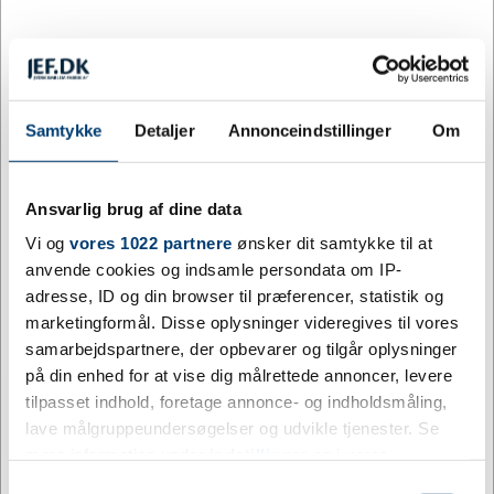
Craft Coporate
Samtykke
Detaljer
Annonceindstillinger
Om
Craft Team
Craft Business
beklædning
Ansvarlig brug af dine data
Vi og
vores 1022 partnere
ønsker dit samtykke til at
anvende cookies og indsamle persondata om IP-
adresse, ID og din browser til præferencer, statistik og
marketingformål. Disse oplysninger videregives til vores
samarbejdspartnere, der opbevarer og tilgår oplysninger
på din enhed for at vise dig målrettede annoncer, levere
tilpasset indhold, foretage annonce- og indholdsmåling,
ProJob 2024
lave målgruppeundersøgelser og udvikle tjenester. Se
Cutter & Buck
mere information under
indstillinger
og i vores
Tee Jays 2024
persondatapolitik. Du kan altid trække dit samtykke
Samtykkevalg