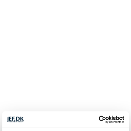
Keramikkrus med tryk 280 ml -
Ross – moderne design med mat
finish
Ross-kruset er en af de mest genkendelige genstande
på en arbejdsplads: det der altid er inden for
rækkevidde, hvad enten det er til kaffen om morgenen
eller teen om eftermiddagen. Med et rumindhold på
280 ml og et moderne, mat udtryk passer det naturligt
ind i enhver kontorrutine. Det fås i flere farver, så det er
let at finde den tone, der passer til jeres visuelle
identitet eller den anledning, I fejrer.
Rumindhold: 280 ml
Materiale: Keramik med mat finish
Tåler opvaskemaskine til alle dekorationsmetoder
Egnet til mikrobølgeovn, hvor det er teknisk muligt