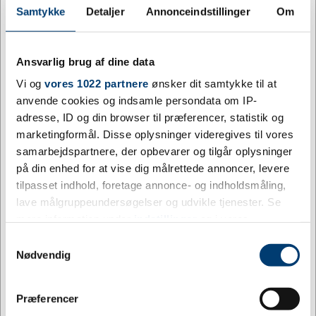
Leveres i æske af genbrugspap
Samtykke
Detaljer
Annonceindstillinger
Om
Fås i flere farver
Tilpas kruset med logo, tryk eller
Ansvarlig brug af dine data
gravering
Vi og
vores 1022 partnere
ønsker dit samtykke til at
anvende cookies og indsamle persondata om IP-
Keramik er et oplagt materiale til personliggørelse, og
adresse, ID og din browser til præferencer, statistik og
Ross-kruset egner sig til både farvetryk og transfertryk,
marketingformål. Disse oplysninger videregives til vores
så jeres logo eller budskab fremstår tydeligt og
samarbejdspartnere, der opbevarer og tilgår oplysninger
holdbart. Hos Jydsk Emblem Fabrik vejleder vi om
på din enhed for at vise dig målrettede annoncer, levere
valg af dekorationsmetode baseret på jeres ønsker og
tilpasset indhold, foretage annonce- og indholdsmåling,
oplag – uanset om det drejer sig om en lille serie til et
lave målgruppeundersøgelser og udvikle tjenester. Se
team eller en større leverance til en hel organisation.
mere information under
indstillinger
og i vores
Er I på udkig efter andre muligheder til at markere en
persondatapolitik. Du kan altid trække dit samtykke
Samtykkevalg
indsats eller en anledning, finder I et bredt udvalg af
tilbage eller ændre indstillinger fra vores
Nødvendig
firmagaver
og
personalegaver
i vores sortiment.
"Cookiedeklaration", eller ved at trykke på "Privacy
trigger" ikonet.
Til kontoret, kantinen og som
Jeg ønsker at handle som
Præferencer