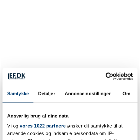
1.200
2,87
21%
DKK
2.400
2,61
28%
DKK
4.800
2,51
31%
DKK
Farve:
ORANGE
Blå
Lyseblå
Lysegrøn
Orange
Samtykke
Detaljer
Annonceindstillinger
Om
Ansvarlig brug af dine data
Vi og
vores 1022 partnere
ønsker dit samtykke til at
Rød
Sort
anvende cookies og indsamle persondata om IP-