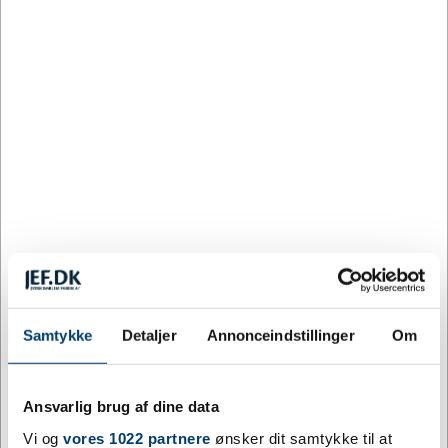
Købt sammen med denne vare
RI8006B
RI8013
Rotary emblem 10 mm
RI kasket
(magnet)
Samtykke
Detaljer
Annonceindstillinger
Om
DKK 26,25
DKK 78,75
/ stk.
/ stk.
Fra
Fra
inkl. moms
inkl. moms
Ansvarlig brug af dine data
Vi og
vores 1022 partnere
ønsker dit samtykke til at
Køb nu
Køb nu