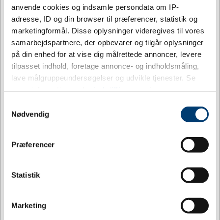
anvende cookies og indsamle persondata om IP-
298 på lager
30 på lager
adresse, ID og din browser til præferencer, statistik og
marketingformål. Disse oplysninger videregives til vores
samarbejdspartnere, der opbevarer og tilgår oplysninger
på din enhed for at vise dig målrettede annoncer, levere
tilpasset indhold, foretage annonce- og indholdsmåling,
lave målgruppeundersøgelser og udvikle tjenester. Se
mere information under
indstillinger
og i vores
persondatapolitik. Du kan altid trække dit samtykke
Samtykkevalg
tilbage eller ændre indstillinger fra vores
Nødvendig
"Cookiedeklaration", eller ved at trykke på "Privacy
Information
Specifikationer
trigger" ikonet.
Jeg ønsker at handle som
Præferencer
Hvis du tillader det, vil vi også gerne:
Nøglevedhæng med Rotary logo
Privat
Erhverv
Indsamle præcise oplysninger om din placering,
Statistik
der kan være nøjagtig inden for få meter
Hold styr på nøglerne med dette lædervedhæng som
Identificere din enhed baseret på en scanning af
kan bæres omkring håndleddet.
Marketing
dens unikke karakteristika (fingerprinting)