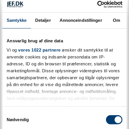
Gravering af valgfri tekst
Samtykke
Detaljer
Annonceindstillinger
Om
Tilpas medaljen med gravering eller klistermærke
(label) på bagsiden. Du vælger mellem de to
muligheder i menuen ’Vælg tekst: gravering / label’. I
Ansvarlig brug af dine data
samme menu ser du desuden tillægsprisen for de to
Vi og
vores 1022 partnere
ønsker dit samtykke til at
valgmuligheder.
anvende cookies og indsamle persondata om IP-
adresse, ID og din browser til præferencer, statistik og
Den graverede tekst vil som udgangspunkt blive
marketingformål. Disse oplysninger videregives til vores
centreret. Ønskes en anden opstilling? Du noterer
samarbejdspartnere, der opbevarer og tilgår oplysninger
dette i kommentarfeltet ved checkout.
på din enhed for at vise dig målrettede annoncer, levere
tilpasset indhold, foretage annonce- og indholdsmåling,
Materiale:
Metal
lave målgruppeundersøgelser og udvikle tjenester. Se
Størrelse:
32 mm i diameter
mere information under
indstillinger
og i vores
Levering:
3-5 hverdage efter godkendt layout
persondatapolitik. Du kan altid trække dit samtykke
Samtykkevalg
tilbage eller ændre indstillinger fra vores
Nødvendig
"Cookiedeklaration", eller ved at trykke på "Privacy