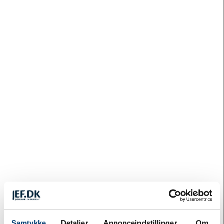
Medalje Sapa Inka – i guld, sølv og
bronze
Medalje Sapa Inka er en metalmedalje på 32 mm i
diameter, der med sine tre klassiske finish – guld, sølv
og bronze – sætter tydelig forskel på placeringerne.
Medaljen er velegnet til turneringer, stævner og
foreningsarrangementer, hvor præstationer fortjener at
blive markeret på en håndgribelig og synlig måde.
Produktet fås desuden i yderligere farver, så der er
mulighed for at finde den variant, der passer bedst til
arrangementet.
Materiale: Metal
Størrelse: 32 mm i diameter
Fås i: Guld, sølv, bronze samt yderligere farver
Personliggørelse: Gravering eller label
(klistermærke) på bagsiden
Samtykke
Detaljer
Annonceindstillinger
Om