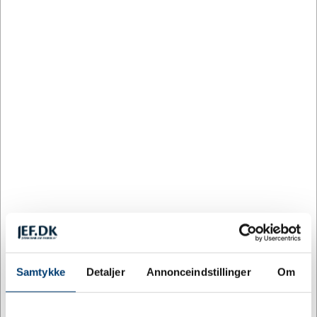
Mere information
Information
Specifikationer
En anden mulighed er at vælge eget logo.
Vær opmærksom på, at der kommer et opstartsgebyr
når eget logo vælges. Gebyret dækker omkostninger
for udarbejdelse af ét layout.
Husk, upload logoet som en .ai eller .eps fil.
Medaljebånd
Vær opmærksom på at medaljen sælges uden
medaljebånd. Se de forskellige bånd og tillægspriser i
Samtykke
Detaljer
Annonceindstillinger
Om
menuen ’Medaljebånd’.
Gravering
af valgfri tekst