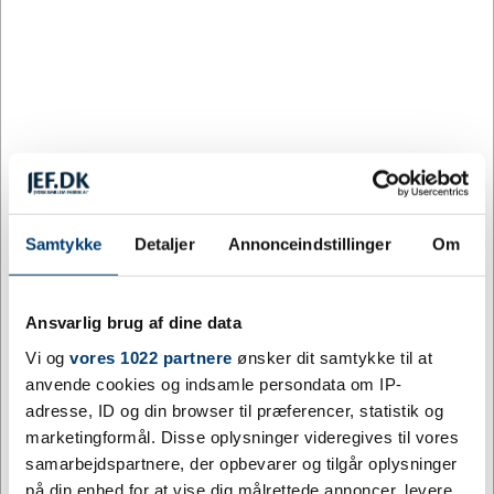
2795 på lager
Levering: 5 - 10 hverdage efter godkendt layout
Kuglepen med farvet spraybelægning. Hætten og spidsen er lavet
af messing, hylsteret er lavet af genvundet messing, og clipsen er
lavet af jern. Blækfarve: Sort Skrivelængde: 1000 meter.
Spidsstørrelse: 1,0 mm. Leveres i en æske.
Mere information
Samtykke
Detaljer
Annonceindstillinger
Om
Specifikationer
Ansvarlig brug af dine data
Vi og
vores 1022 partnere
ønsker dit samtykke til at
Farve
Blå, Bourgogne, Guld, Kobber
anvende cookies og indsamle persondata om IP-
Materiale
Genvundet messing
adresse, ID og din browser til præferencer, statistik og
marketingformål. Disse oplysninger videregives til vores
Længde mm
140,00
samarbejdspartnere, der opbevarer og tilgår oplysninger
på din enhed for at vise dig målrettede annoncer, levere