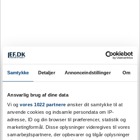
6646 på lager
Levering: 5 - 10 hverdage efter godkendt layout
Darius kuglepennen er lavet af genvundet aluminium, som kræver
mindre energi end at producere aluminium fra råmaterialer. Det
reducerer også mængden af affald på lossepladserne og bidrager
til at bevare naturressourcerne med henblik på at reducere
drivhusgasemissionerne. Trykknappen og den nederste del af
cylinderen er lavet af bambus. Blækfarve: Sort Skrivelængde: 800
meter. Spidsstørrelse: 1,00 mm.
Samtykke
Detaljer
Annonceindstillinger
Om
Mere information
Ansvarlig brug af dine data
Specifikationer
Vi og
vores 1022 partnere
ønsker dit samtykke til at
anvende cookies og indsamle persondata om IP-
adresse, ID og din browser til præferencer, statistik og
Farve
Sort, Grå, Hvid, Marineblå
marketingformål. Disse oplysninger videregives til vores
samarbejdspartnere, der opbevarer og tilgår oplysninger
Materiale
Genvundet aluminium