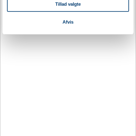
Intern lagerbeholdning
0,00
Tillad valgte
din brug af vores hjemmeside med vores partnere inden
for sociale medier, annonceringspartnere og
analysepartnere. Vores partnere kan kombinere disse
Afvis
Relaterede varer
data med andre oplysninger, du har givet dem, eller som
de har indsamlet fra din brug af deres tjenester.
DESIGN MED LOGO
DESIGN MED LOGO
PFC-107876
PFC-107911
Darius kuglepen af
Laura A5 hardcover
genvundet aluminium
notesbog og kuglepen
gavesæt
DKK 6,56
DKK 318,75
/ stk.
/
Fra
Fra
inkl. moms
stk.
inkl. moms