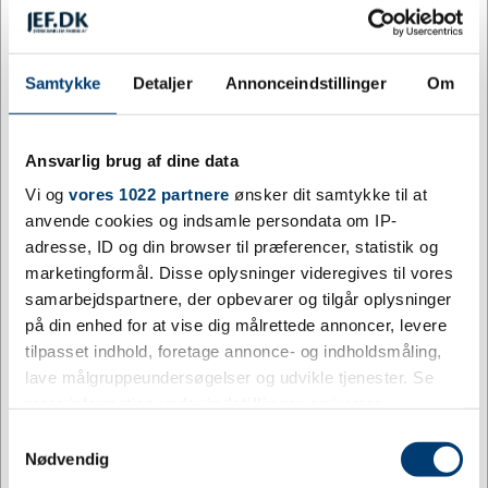
500
16,20
11%
DKK
1.000
14,43
21%
DKK
Samtykke
Detaljer
Annonceindstillinger
Om
2.000
13,05
29%
DKK
Ansvarlig brug af dine data
4.000
12,56
31%
DKK
Vi og
vores 1022 partnere
ønsker dit samtykke til at
anvende cookies og indsamle persondata om IP-
Farve:
adresse, ID og din browser til præferencer, statistik og
SORT
marketingformål. Disse oplysninger videregives til vores
samarbejdspartnere, der opbevarer og tilgår oplysninger
på din enhed for at vise dig målrettede annoncer, levere
tilpasset indhold, foretage annonce- og indholdsmåling,
lave målgruppeundersøgelser og udvikle tjenester. Se
Sort
mere information under
indstillinger
og i vores
persondatapolitik. Du kan altid trække dit samtykke
Samtykkevalg
Tilpas og køb
tilbage eller ændre indstillinger fra vores
Nødvendig
"Cookiedeklaration", eller ved at trykke på "Privacy