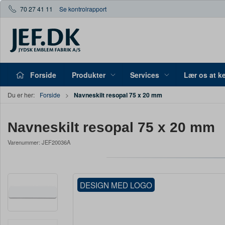
70 27 41 11
Se kontrolrapport
Forside
Produkter
Services
Lær os at k
Navneskilt resopal 75 x 20 mm
Du er her:
Forside
Navneskilt resopal 75 x 20 mm
Varenummer:
JEF20036A
DESIGN MED LOGO