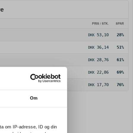
re
PRIS / STK.
SPAR
53,10
28%
DKK
36,14
51%
DKK
28,76
61%
DKK
22,86
69%
DKK
17,70
76%
DKK
Om
ta om IP-adresse, ID og din