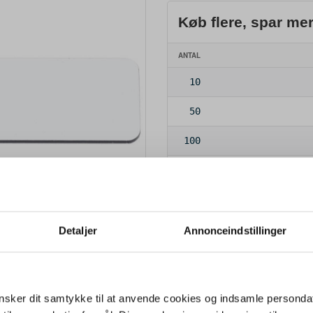
Køb flere, spar me
ANTAL
10
50
100
250
500
Detaljer
Annonceindstillinger
Farve:
HVID
sker dit samtykke til at anvende cookies og indsamle personda