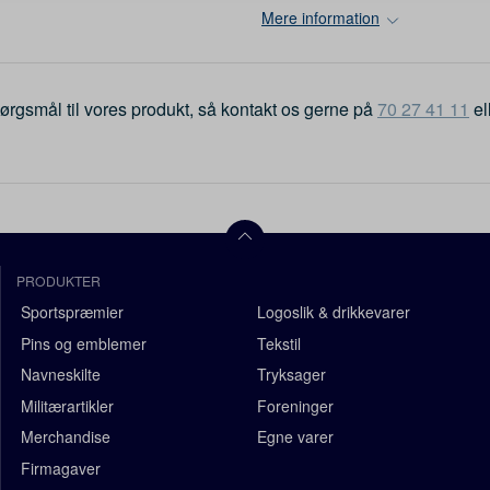
Mere information
ørgsmål til vores produkt, så kontakt os gerne på
70 27 41 11
el
PRODUKTER
Sportspræmier
Logoslik & drikkevarer
Pins og emblemer
Tekstil
Navneskilte
Tryksager
Militærartikler
Foreninger
Merchandise
Egne varer
Firmagaver