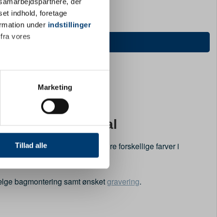
s samarbejdspartnere, der
set indhold, foretage
Sølvfarvet
Sort
ormation under
indstillinger
 fra vores
Tilpas og køb
ter
Marketing
ting)
avneskilt i resopal
 medier og til at analysere
nden for sociale medier,
else 75 x 20 mm. Vælg mellem fire forskellige farver i
Tillad alle
e oplysninger, du har givet
ælge bagmontering samt ønsket
gravering
.