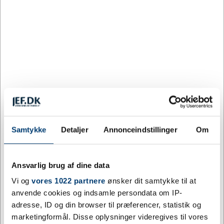
Levering: 10 - 18 dage efter godkendt layout
Dette firkantede Herald lykønskningskort er fremstillet af 320 g/m²
karton af høj kvalitet og kan få tryk med dine egne design både på
yderside og inderside. Løft dine design med folietryk og prægning
for at give dine lykønskningskort en ny dimension. Leveres som
standard med en hvid kuvert. Kortstørrelse: 148 x 148 mm.
Mere information
Specifikationer
Samtykke
Detaljer
Annonceindstillinger
Om
Farve
Elfenbensfarvet, Hvid
Ansvarlig brug af dine data
Vi og
vores 1022 partnere
ønsker dit samtykke til at
Materiale
Pap
anvende cookies og indsamle persondata om IP-
Højde mm
148
adresse, ID og din browser til præferencer, statistik og
marketingformål. Disse oplysninger videregives til vores
Bredde mm
148