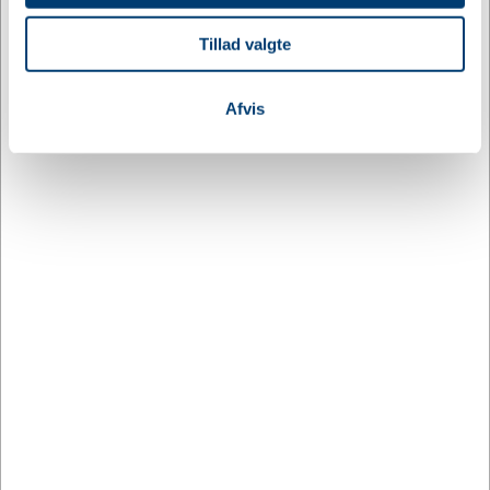
annoncer, til at vise dig funktioner til sociale medier og til
Leveringstid
10 - 18 dage efter godkendt layout
at analysere vores trafik. Vi deler også oplysninger om
Tillad valgte
din brug af vores hjemmeside med vores partnere inden
Intern lagerbeholdning
0,00
for sociale medier, annonceringspartnere og
analysepartnere. Vores partnere kan kombinere disse
Afvis
data med andre oplysninger, du har givet dem, eller som
Relaterede varer
de har indsamlet fra din brug af deres tjenester.
DESIGN MED LOGO
DESIGN MED LOGO
PFC-210751
PFC-210752
Herald lykønskningskort
Herald lykønskningskort
i A5
i A6