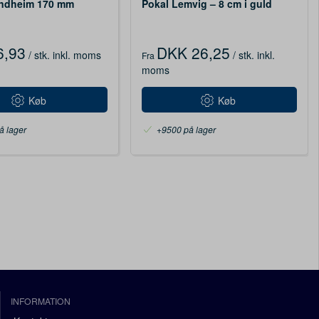
ondheim 170 mm
Pokal Lemvig – 8 cm i guld
6,93
DKK 26,25
/ stk.
inkl. moms
/ stk.
inkl.
Fra
moms
Køb
Køb
å lager
+9500 på lager
INFORMATION