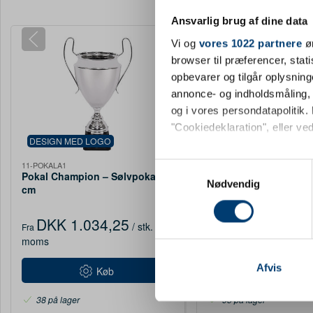
Ansvarlig brug af dine data
Vi og
vores 1022 partnere
øn
browser til præferencer, stat
opbevarer og tilgår oplysning
annonce- og indholdsmåling,
og i vores persondatapolitik. 
"Cookiedeklaration", eller ved
DESIGN MED LOGO
DESIGN MED LOGO
Hvis du tillader det, vil vi og
11-POKALA1
11-POKALA2
Samtykkevalg
Pokal Champion – Sølvpokal 53
Pokal Champion 485
Indsamle præcise oply
Nødvendig
cm
Identificere din enhed
Dine valg anvendes på hele w
DKK 1.034,25
DKK 905,10
/ stk.
inkl.
/ 
Fra
Fra
moms
moms
Vi bruger cookies til at tilpas
vores trafik. Vi deler også 
Afvis
Køb
Køb
annonceringspartnere og anal
38 på lager
95 på lager
dem, eller som de har indsaml