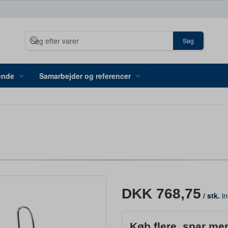
Søg
ende
Samarbejder og referencer
DKK 768,75
/ stk.
in
Køb flere, spar me