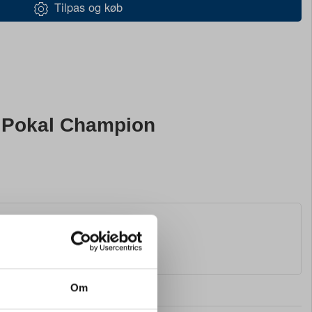
Tilpas og køb
Pokal Champion
ion
Om