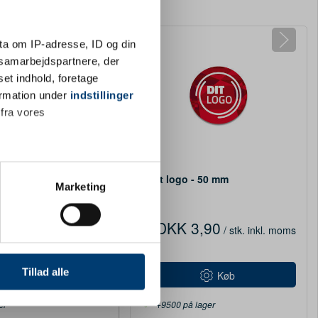
ta om IP-adresse, ID og din
s samarbejdspartnere, der
set indhold, foretage
ormation under
indstillinger
 fra vores
MED LOGO
2950
ampion 410 mm
Eget logo - 50 mm
ter
Marketing
ting)
710,85
DKK 3,90
/ stk.
inkl.
/ stk.
inkl. moms
Fra
 medier og til at analysere
nden for sociale medier,
Tillad alle
Køb
Køb
e oplysninger, du har givet
er
+9500 på lager