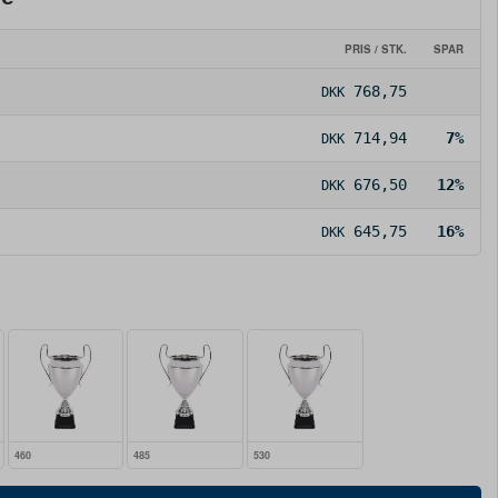
PRIS / STK.
SPAR
768,75
DKK
714,94
7%
DKK
676,50
12%
DKK
645,75
16%
DKK
460
485
530