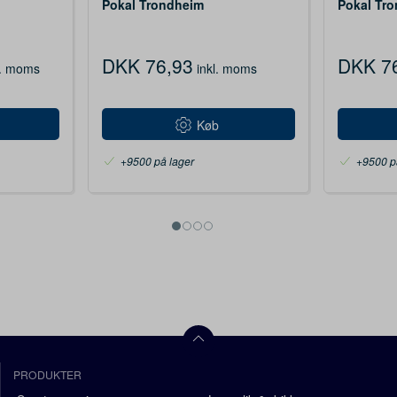
Pokal Trondheim
Pokal Tr
DKK 76,93
DKK 7
l. moms
inkl. moms
Køb
+9500 på lager
+9500 p
PRODUKTER