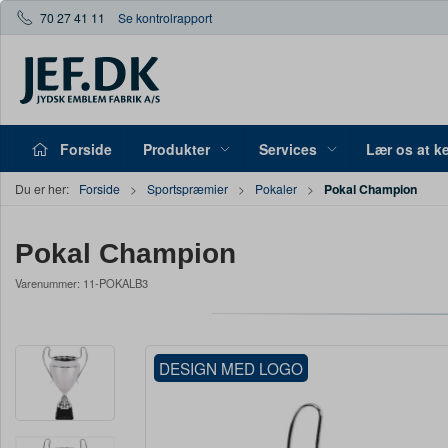
70 27 41 11
Se kontrolrapport
Forside
Produkter
Services
Lær os at k
Pokal Champion
Du er her:
Forside
Sportspræmier
Pokaler
Pokal Champion
Varenummer:
11-POKALB3
DESIGN MED LOGO