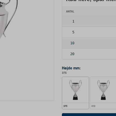
ANTAL
1
5
10
20
Højde mm:
375
375
410