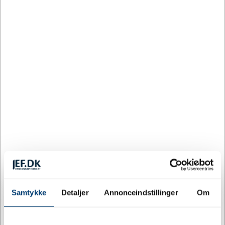
pokal med 50 mm emblem
Pokal Kronprinsessen bærer sit navn med ro og
selvfølgelighed. Det er en pokal, der uden at råbe om
opmærksomhed alligevel formår at samle blikket – og
den følelse af stolthed, der knytter sig til en vel fortjent
præstationsmarkering. Med plads til et 50 mm emblem
og mulighed for gravering er den klar til at blive gjort til
noget helt særligt for netop jer.
Emblemstørrelse:
50 mm
Personliggørelse:
Gravering og valgfrit emblem
Kategori:
Pokaler
Gør pokalen til jeres egen
En pokal får først sin fulde betydning, når den fortæller
Samtykke
Detaljer
Annonceindstillinger
Om
en konkret historie. Derfor tilbyder vi hos Jydsk
Emblem Fabrik at personliggøre Kronprinsessen med
gravering
af navn, dato eller en dedikation, ligesom