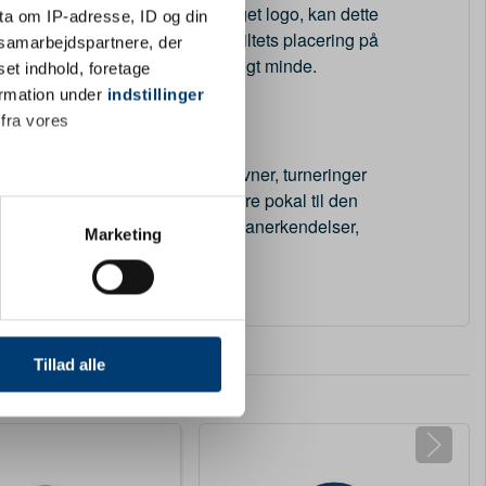
etrækker I at profilere jer med eget logo, kan dette
ta om IP-adresse, ID og din
r ved valg af eget logo. Sokkelskiltets placering på
s samarbejdspartnere, der
 dato, der gør præmien til et varigt minde.
set indhold, foretage
ormation under
indstillinger
ger og fejringer
 fra vores
al uddeles
pokaler
ved sportsstævner, turneringer
erentiere præmieringen – en større pokal til den
 at kombinere pokalen med øvrige anerkendelser,
ter
Marketing
ting)
 medier og til at analysere
nden for sociale medier,
Tillad alle
e oplysninger, du har givet