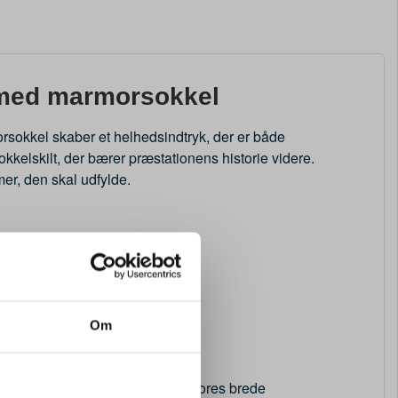
 med marmorsokkel
rsokkel skaber et helhedsindtryk, der er både
okkelskilt, der bærer præstationens historie videre.
er, den skal udfylde.
Om
jeres anledning
d for at montere et emblem fra vores brede