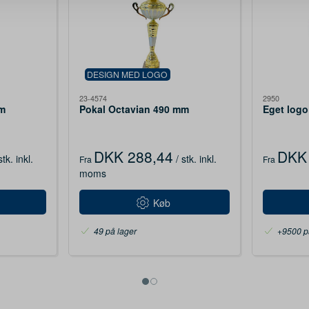
DESIGN MED LOGO
23-4574
2950
mm
Pokal Octavian 490 mm
Eget logo
DKK 288,44
DKK 
stk.
inkl.
/ stk.
inkl.
Fra
Fra
moms
Køb
49 på lager
+9500 p