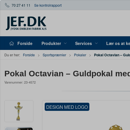
70 27 41 11
Se kontrolrapport
Forside
Produkter
Services
Lær os at k
Pokal Octavian – Gu
Du er her:
Forside
Sportspræmier
Pokaler
Pokal Octavian – Guldpokal me
Varenummer:
23-4572
DESIGN MED LOGO