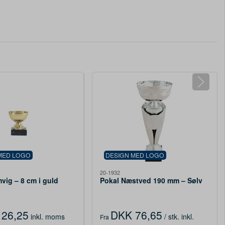
MED LOGO
DESIGN MED LOGO
20-1932
vig – 8 cm i guld
Pokal Næstved 190 mm – Sølv
26,25
DKK 76,65
inkl. moms
/ stk.
inkl.
Fra