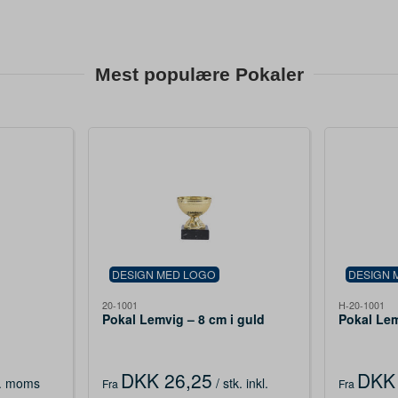
Mest populære Pokaler
DESIGN MED LOGO
DESIGN 
20-1001
H-20-1001
Pokal Lemvig – 8 cm i guld
Pokal Lem
DKK 26,25
DKK 
l. moms
/ stk.
inkl.
Fra
Fra