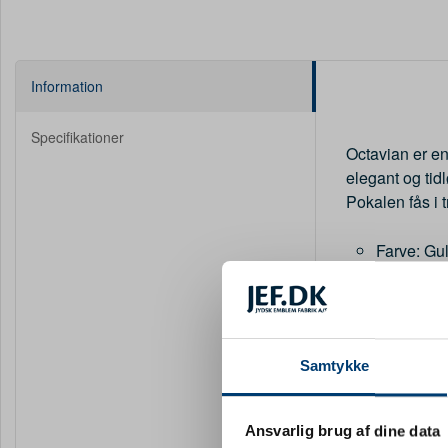
Information
Specifikationer
Octavian er en
elegant og tid
Pokalen fås i 
Farve: Gu
Marmorsok
Størrelse
Emblemstø
Levering:
Samtykke
Ansvarlig brug af dine data
Octavian kan p