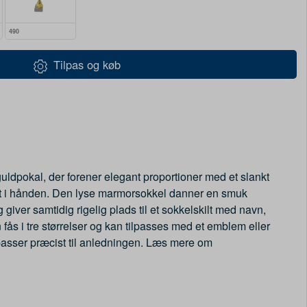
490
Tilpas og køb
guldpokal, der forener elegant proportioner med et slankt
dt i hånden. Den lyse marmorsokkel danner en smuk
og giver samtidig rigelig plads til et sokkelskilt med navn,
 fås i tre størrelser og kan tilpasses med et emblem eller
passer præcist til anledningen. Læs mere om