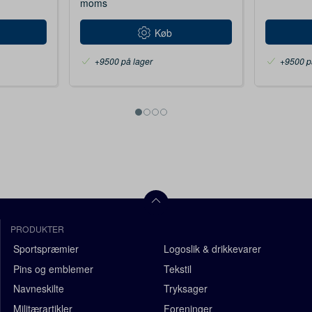
moms
Køb
+9500 på lager
+9500 p
PRODUKTER
Sportspræmier
Logoslik & drikkevarer
Pins og emblemer
Tekstil
Navneskilte
Tryksager
Militærartikler
Foreninger