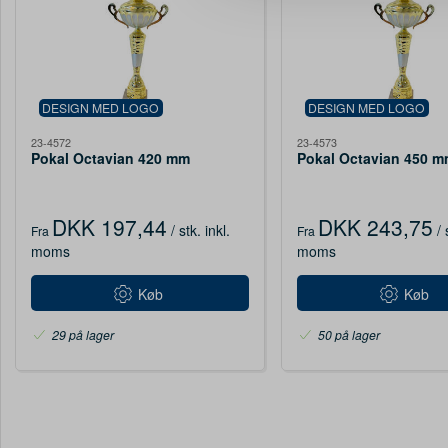
DESIGN MED LOGO
DESIGN MED LOGO
23-4572
23-4573
Pokal Octavian 420 mm
Pokal Octavian 450 
DKK 197,44
DKK 243,75
/ stk.
inkl.
/ 
Fra
Fra
moms
moms
Køb
Køb
29 på lager
50 på lager