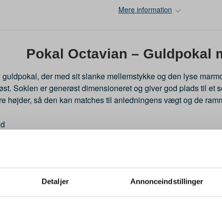
Mere information
Pokal Octavian – Guldpokal
 guldpokal, der med sit slanke mellemstykke og den lyse marmo
løst. Soklen er generøst dimensioneret og giver god plads til et s
tre højder, så den kan matches til anledningens vægt og de ramm
ld
kel: Lys
r: 420 mm (42 cm), 450 mm (45 cm), 490 mm (49 cm)
rrelse: 50 mm
 2–3 dage
Detaljer
Annonceindstillinger
Tilpas pokalen til netop 
ersonliggøres på flere måder. Øverst på pokalen er der mulighe