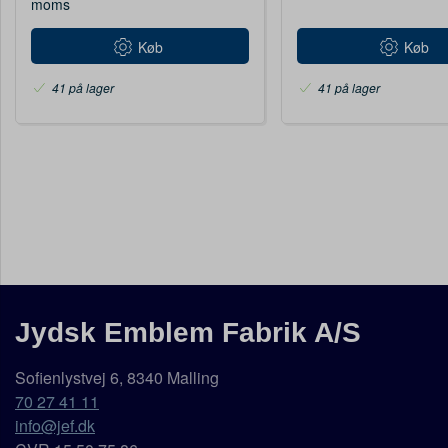
moms
Køb
Køb
41 på lager
41 på lager
Jydsk Emblem Fabrik A/S
Sofienlystvej 6, 8340 Malling
70 27 41 11
info@jef.dk