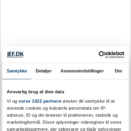
2029 på lager
Levering: 5 - 10 hverdage efter godkendt layout
Praktisk rejsetaske til flere formål fremstillet af blød og solid GRS-
certificeret genbrugsfilt i høj kvalitet. Har stort hovedrum,
frontlomme med lynlås, en sidelomme, aftagelige og justerbare
skulderstropper og behagelige bomuldshåndtag, så man kan
bære den på forskellige måder. Udstyret med små
taskefødder/knopper i taskens bund, der holder den lidt væk fra
jorden, og hjælper med til at forhindre at snavs eller fugt kommer i
kontakt med tasken. Kapacitet: 35 liter.
Samtykke
Detaljer
Annonceindstillinger
Om
Mere information
Ansvarlig brug af dine data
Specifikationer
Vi og
vores 1022 partnere
ønsker dit samtykke til at
anvende cookies og indsamle persondata om IP-
adresse, ID og din browser til præferencer, statistik og
Farve
Grå
marketingformål. Disse oplysninger videregives til vores
samarbejdspartnere, der opbevarer og tilgår oplysninger