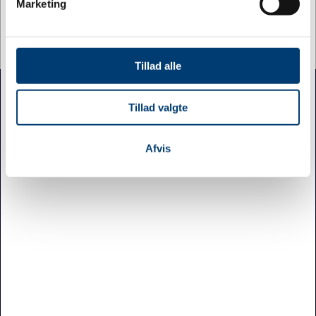
Marketing
dens unikke karakteristika (fingerprinting)
Intern lagerbeholdning
38,00
Dine valg anvendes på hele websitet.
Vi bruger cookies til at tilpasse vores indhold og
Tillad alle
annoncer, til at vise dig funktioner til sociale medier og til
Jydsk Emblem Fabrik A/S
at analysere vores trafik. Vi deler også oplysninger om
Tillad valgte
din brug af vores hjemmeside med vores partnere inden
Sofienlystvej 6, 8340 Malling
for sociale medier, annonceringspartnere og
70 27 41 11
analysepartnere. Vores partnere kan kombinere disse
Afvis
info@jef.dk
data med andre oplysninger, du har givet dem, eller som
CVR 15 50 75 86
de har indsamlet fra din brug af deres tjenester.
PRODUKTER
Sportspræmier
Pins og emblemer
Navneskilte
Militærartikler