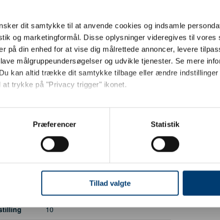
570
300
sker dit samtykke til at anvende cookies og indsamle personda
istik og marketingformål. Disse oplysninger videregives til vore
140
er på din enhed for at vise dig målrettede annoncer, levere tilpas
 lave målgruppeundersøgelser og udvikle tjenester. Se mere inf
300,00
Du kan altid trække dit samtykke tilbage eller ændre indstillinger
 at trykke på "Privacy trigger" ikonet.
450
Jeg ønsker at handle som
et (L)
20
så gerne:
sninger om din placering, der kan være nøjagtig inden for få me
Præferencer
Statistik
else
15"
Privat
Erhverv
 baseret på en scanning af dens unikke karakteristika (fingerprin
akket
Nej
ebsitet.
g)
3,26
se vores indhold og annoncer, til at vise dig funktioner til sociale
oplysninger om din brug af vores hjemmeside med vores partnere i
Tillad valgte
Aqua
ysepartnere. Vores partnere kan kombinere disse data med andr
et fra din brug af deres tjenester.
illing
10