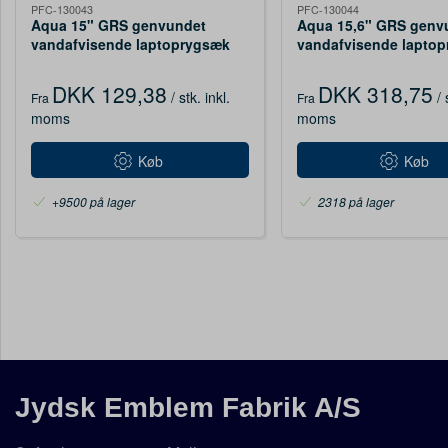
PFC-130043
PFC-130044
Aqua 15" GRS genvundet
Aqua 15,6" GRS genv
vandafvisende laptoprygsæk
vandafvisende lapto
21 L
23 L
DKK 129,38
DKK 318,75
/ stk.
inkl.
/ 
Fra
Fra
moms
moms
Køb
Køb
+9500 på lager
2318 på lager
Jydsk Emblem Fabrik A/S