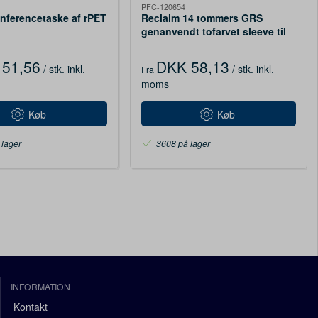
PFC-120654
onferencetaske af rPET
Reclaim 14 tommers GRS
genanvendt tofarvet sleeve til
bærbar 2,5 L
51,56
DKK 58,13
/ stk.
inkl.
/ stk.
inkl.
Fra
moms
Køb
Køb
 lager
3608 på lager
INFORMATION
Kontakt