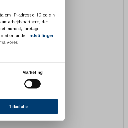
ta om IP-adresse, ID og din
s samarbejdspartnere, der
set indhold, foretage
ormation under
indstillinger
 fra vores
ter
Marketing
ting)
 medier og til at analysere
nden for sociale medier,
Tillad alle
e oplysninger, du har givet