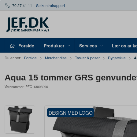
70 27 41 11
Se kontrolrapport
Forside
Produkter
Services
Lær os at k
A
Du er her:
Forside
Merchandise
Tasker & poser
Rygsække
Aqua 15 tommer GRS genvundet 
Varenummer:
PFC-13005090
DESIGN MED LOGO