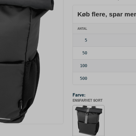
Køb flere, spar me
ANTAL
5
50
100
500
Farve:
ENSFARVET SORT