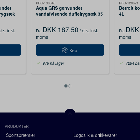
PFC-130046
PFC-120621
undet
Aqua GRS genvundet
Detroit k
prygsæk
vandafvisende duffelrygsæk 35
4L
L
DKK 187,50
DKK 
stk.
inkl.
/ stk.
inkl.
Fra
Fra
moms
moms
Køb
976 på lager
7294 på
PRODUKTER
Sportspræmier
Logoslik & drikkevarer