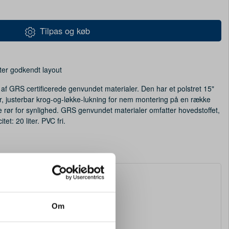
Tilpas og køb
ter godkendt layout
 af GRS certificerede genvundet materialer. Den har et polstret 15"
r, justerbar krog-og-løkke-lukning for nem montering på en række
de rør for synlighed. GRS genvundet materialer omfatter hovedstoffet,
et: 20 liter. PVC fri.
Om