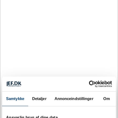
Køb flere, spar mere
ANTAL
PRIS / STK.
SPAR
25
52,87
DKK
160
47,09
11%
DKK
320
41,75
21%
DKK
640
37,59
29%
DKK
1.280
36,34
31%
DKK
Farve:
BLÅ
Samtykke
Detaljer
Annonceindstillinger
Om
Ansvarlig brug af dine data