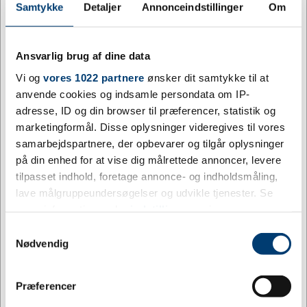
Samtykke
Detaljer
Annonceindstillinger
Om
Gul
Hvid
Lyseblå
Lysegrøn
Ansvarlig brug af dine data
Vi og
vores 1022 partnere
ønsker dit samtykke til at
anvende cookies og indsamle persondata om IP-
adresse, ID og din browser til præferencer, statistik og
marketingformål. Disse oplysninger videregives til vores
Orange
Pink
Rød
Sort
samarbejdspartnere, der opbevarer og tilgår oplysninger
Tilpas og køb
på din enhed for at vise dig målrettede annoncer, levere
tilpasset indhold, foretage annonce- og indholdsmåling,
+9500 på lager
lave målgruppeundersøgelser og udvikle tjenester. Se
mere information under
indstillinger
og i vores
Levering: 7 - 12 hverdage efter godkendt layout
persondatapolitik. Du kan altid trække dit samtykke
Samtykkevalg
Bæredygtig snøreryggsæk i rPET polyester 210D med to sorte
tilbage eller ændre indstillinger fra vores
Nødvendig
PU-hjørner foran og indvendig syning. Sort nylonsnor på hver
"Cookiedeklaration", eller ved at trykke på "Privacy
side, snørlukning, kapacitet på 5 liter og bærekapacitet på 7 kg.
trigger" ikonet.
Inkluderer rPET-label. Tilpasset med jeres logo bliver denne
Jeg ønsker at handle som
Præferencer
miljøbevidste rygsæk et stærkt signal om ansvarlig firmabranding.