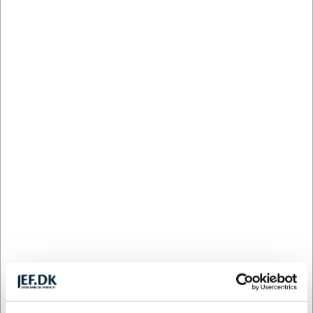
DKK
1.200
9,07
11%
DKK
2.400
8,08
21%
DKK
4.800
7,25
29%
DKK
9.600
6,96
32%
DKK
Farve:
HVID
Blå
Blå
Grå
Grøn