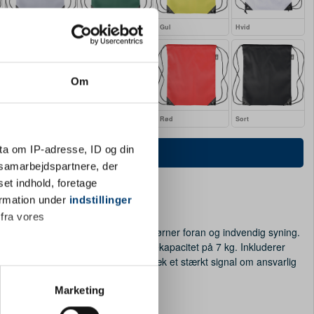
Grå
Grøn
Gul
Hvid
Om
Orange
Pink
Rød
Sort
ta om IP-adresse, ID og din
Tilpas og køb
s samarbejdspartnere, der
set indhold, foretage
ormation under
indstillinger
ter godkendt layout
 fra vores
polyester 210D med to sorte PU-hjørner foran og indvendig syning.
lukning, kapacitet på 5 liter og bærekapacitet på 7 kg. Inkluderer
ogo bliver denne miljøbevidste rygsæk et stærkt signal om ansvarlig
ter
Marketing
ting)