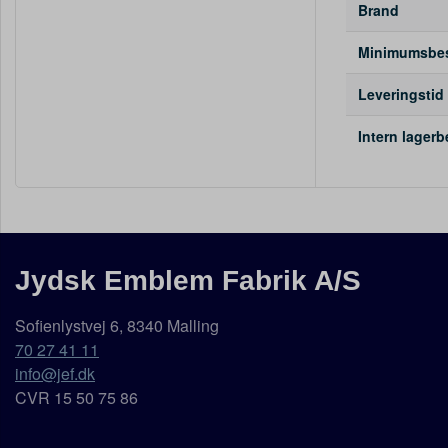
Brand
Minimumsbest
Leveringstid
Intern lager
Jydsk Emblem Fabrik A/S
Sofienlystvej 6, 8340 Malling
70 27 41 11
info@jef.dk
CVR 15 50 75 86