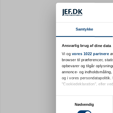
Samtykke
Ansvarlig brug af dine data
Vi og
vores 1022 partnere
øn
browser til præferencer, stat
opbevarer og tilgår oplysning
annonce- og indholdsmåling,
og i vores persondatapolitik. 
"Cookiedeklaration", eller ved
Hvis du tillader det, vil vi og
Samtykkevalg
Indsamle præcise oply
Nødvendig
Identificere din enhed