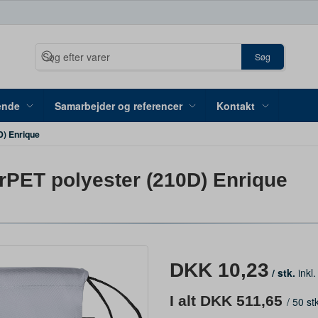
Søg
ende
Samarbejder og referencer
Kontakt
D) Enrique
rPET polyester (210D) Enrique
DKK 10,23
/ stk.
inkl
I alt DKK 511,65
/
50 st