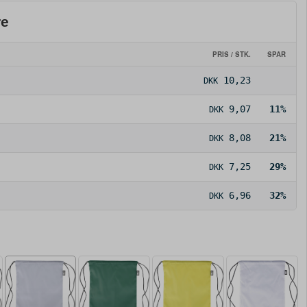
re
PRIS / STK.
SPAR
10,23
DKK
9,07
11%
DKK
8,08
21%
DKK
7,25
29%
DKK
6,96
32%
DKK