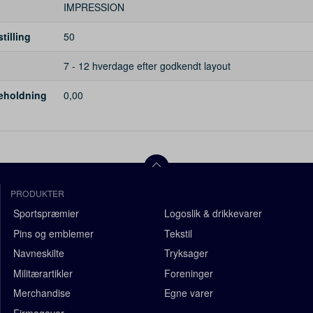
IMPRESSION
illing
50
7 - 12 hverdage efter godkendt layout
beholdning
0,00
PRODUKTER
Sportspræmier
Logoslik & drikkevarer
Pins og emblemer
Tekstil
Navneskilte
Tryksager
Militærartikler
Foreninger
Merchandise
Egne varer
Firmagaver