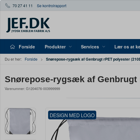
70 27 41 11
Se kontrolrapport
Forside
Produkter
Services
Lær os at k
Snørepose-rygsæk af Genbrugt rPET polyester (210
Du er her:
Forside
Snørepose-rygsæk af Genbrugt 
Varenummer:
G1204076-003999999
DESIGN MED LOGO