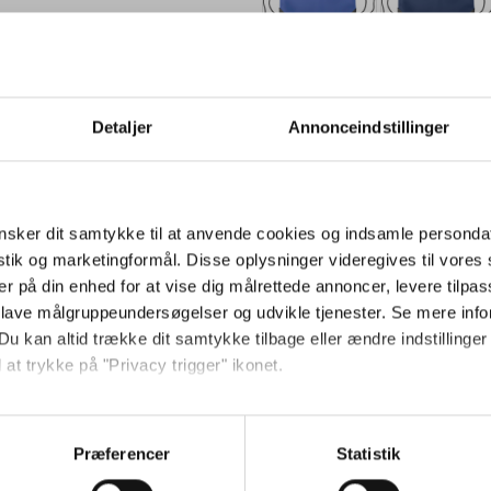
Blå
Blå
Detaljer
Annonceindstillinger
Lyseblå
Lysegrøn
sker dit samtykke til at anvende cookies og indsamle personda
istik og marketingformål. Disse oplysninger videregives til vore
er på din enhed for at vise dig målrettede annoncer, levere tilpas
+9500 på lager
 lave målgruppeundersøgelser og udvikle tjenester. Se mere inf
Levering: 7 - 12 hverdage ef
Du kan altid trække dit samtykke tilbage eller ændre indstillinger
Bæredygtig snøreryggsæk i rPET 
 at trykke på "Privacy trigger" ikonet.
Sort nylonsnor på hver side, snør
Jeg ønsker at handle som
rPET-label. Tilpasset med jeres l
så gerne:
firmabranding.
sninger om din placering, der kan være nøjagtig inden for få me
Præferencer
Statistik
Privat
Erhverv
 baseret på en scanning af dens unikke karakteristika (fingerprin
Mere information