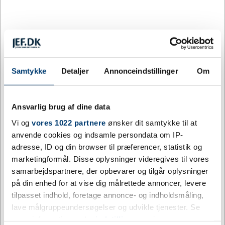
500
382,28
35%
DKK
1.000
370,52
37%
DKK
Køb nu
Gem
Samtykke
Detaljer
Annonceindstillinger
Om
Minimumskøb af 10 påkrævet
35 på lager
Ansvarlig brug af dine data
Levering: 3-5 dage
Vi og
vores 1022 partnere
ønsker dit samtykke til at
anvende cookies og indsamle persondata om IP-
Mere information
adresse, ID og din browser til præferencer, statistik og
marketingformål. Disse oplysninger videregives til vores
samarbejdspartnere, der opbevarer og tilgår oplysninger
Information
Specifikationer
på din enhed for at vise dig målrettede annoncer, levere
tilpasset indhold, foretage annonce- og indholdsmåling,
lave målgruppeundersøgelser og udvikle tjenester. Se
GEYSER running jacket | light | dame er
mere information under
indstillinger
og i vores
beklædningen eller udstyret til den aktive bruger —